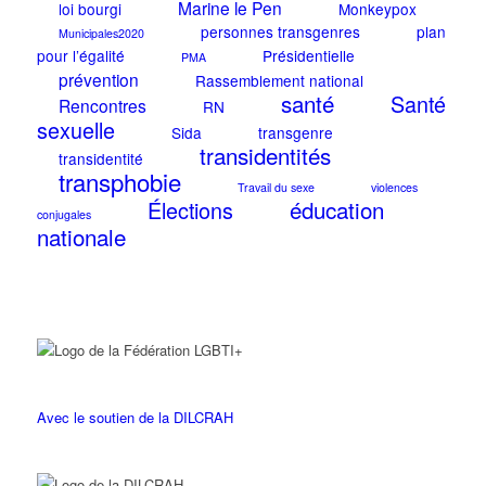
Marine le Pen
loi bourgi
Monkeypox
personnes transgenres
plan
Municipales2020
pour l’égalité
Présidentielle
PMA
prévention
Rassemblement national
santé
Santé
Rencontres
RN
sexuelle
Sida
transgenre
transidentités
transidentité
transphobie
Travail du sexe
violences
éducation
Élections
conjugales
nationale
Avec le soutien de la DILCRAH