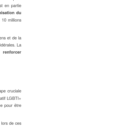
t en partie
isation du
 10 millions
ens et de la
dérales. La
ur
renforcer
pe cruciale
iatif LGBTI+
ue pour être
 lors de ces