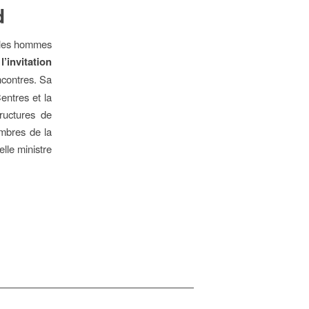
d
 les hommes
’invitation
ncontres. Sa
entres et la
tructures de
embres de la
lle ministre