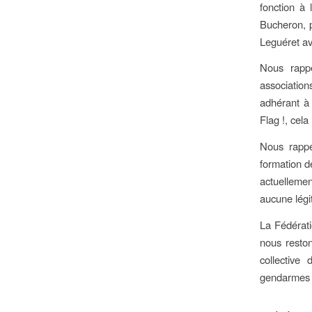
fonction à 
Bucheron, 
Leguéret av
Nous rappe
association
adhérant à 
Flag !, cel
Nous rappe
formation d
actuellemen
aucune légit
La Fédérat
nous restons
collective
gendarmes et