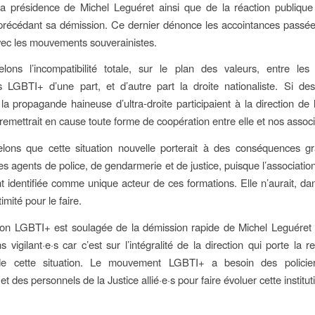
la présidence de Michel Leguéret ainsi que de la réaction publiqu
précédant sa démission. Ce dernier dénonce les accointances passée
ec les mouvements souverainistes.
lons l’incompatibilité totale, sur le plan des valeurs, entre les
s LGBTI+ d’une part, et d’autre part la droite nationaliste. Si d
la propagande haineuse d’ultra-droite participaient à la direction de l
a remettrait en cause toute forme de coopération entre elle et nos assoc
lons que cette situation nouvelle porterait à des conséquences gr
es agents de police, de gendarmerie et de justice, puisque l’association
t identifiée comme unique acteur de ces formations. Elle n’aurait, da
imité pour le faire.
ion LGBTI+ est soulagée de la démission rapide de Michel Leguéret
 vigilant·e·s car c’est sur l’intégralité de la direction qui porte la r
 de cette situation. Le mouvement LGBTI+ a besoin des policier
 des personnels de la Justice allié·e·s pour faire évoluer cette institut