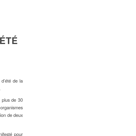
’ÉTÉ
 d’été de la
.
e plus de 30
 organismes
sion de deux
nifesté pour