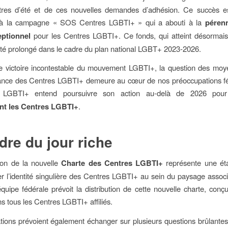
tres d’été et de ces nouvelles demandes d’adhésion. Ce succès es
e à la campagne « SOS Centres LGBTI+ » qui a abouti à la
pérenn
ptionnel
pour les Centres LGBTI+. Ce fonds, qui atteint désormais
été prolongé dans le cadre du plan national LGBT+ 2023-2026.
e victoire incontestable du mouvement LGBTI+, la question des moy
ance des Centres LGBTI+ demeure au cœur de nos préoccupations fé
n LGBTI+ entend poursuivre son action au-delà de 2026 po
nt les Centres LGBTI+
.
dre du jour riche
ion de la nouvelle
Charte des Centres LGBTI+
représente une éta
er l’identité singulière des Centres LGBTI+ au sein du paysage assoc
’équipe fédérale prévoit la distribution de cette nouvelle charte, conç
ns tous les Centres LGBTI+ affiliés.
tions prévoient également échanger sur plusieurs questions brûlantes