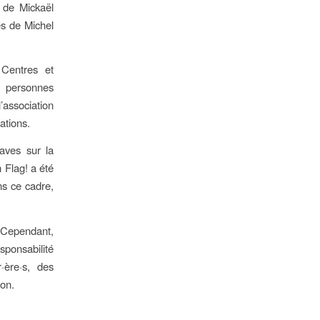
e de Mickaël
s de Michel
 Centres et
es personnes
’association
iations.
aves sur la
 Flag! a été
ns ce cadre,
 Cependant,
esponsabilité
·ère·s, des
ion.