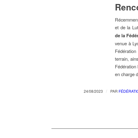
Renco
Récemment 
et de la Lu
de la Fédé
venue à Lyo
Fédération 
terrain, ai
Fédération 
en charge de
/
24/08/2023
PAR
FÉDÉRATI