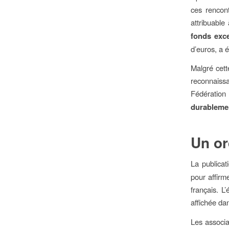
ces rencon
attribuabl
fonds exce
d’euros, a 
Malgré cett
reconnaiss
Fédératio
durableme
Un or
La publicat
pour affirm
français. L
affichée da
Les associa