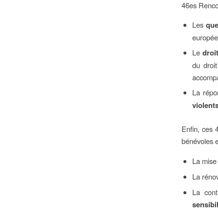
46es Renco
Les
que
europée
Le
droi
du droit
accompa
La répo
violent
Enfin, ces 
bénévoles e
La mise
La réno
La cont
sensibi