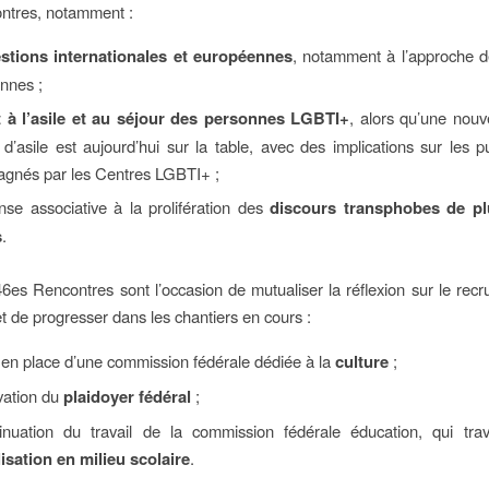
ntres, notamment :
stions internationales et européennes
, notamment à l’approche d
nnes ;
t à l’asile et au séjour des personnes LGBTI+
, alors qu’une nouv
 d’asile est aujourd’hui sur la table, avec des implications sur les pu
gnés par les Centres LGBTI+ ;
nse associative à la prolifération des
discours transphobes de pl
s
.
46es Rencontres sont l’occasion de mutualiser la réflexion sur le rec
t de progresser dans les chantiers en cours :
 en place d’une commission fédérale dédiée à la
culture
;
vation du
plaidoyer fédéral
;
inuation du travail de la commission fédérale éducation, qui trava
lisation en milieu scolaire
.