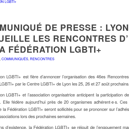
ON LGBTI+
MUNIQUÉ DE PRESSE : LYON
UEILLE LES RENCONTRES D
A FÉDÉRATION LGBTI+
,
COMMUNIQUÉS
,
RENCONTRES
on LGBTI+ est fière d’annoncer l’organisation des 46es Rencontres
LGBTI+ par le Centre LGBTI+ de Lyon les 25, 26 et 27 août prochains
on LGBTI+ et l’association organisatrice anticipent la participation d
s. Elle fédère aujourd’hui près de 20 organismes adhérent·e·s. Ces
la Fédération LGBTI+ seront sollicités pour se prononcer sur l’adhé
ssociations lors des prochaines semaines.
s d’existence, la Fédération LGBTI+ se réjouit de l’engouement ma