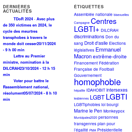
DERNIÈRES
ÉTIQUETTES
ACTUALITÉS
Assemblée nationale
bisexuelles
Centres
TDoR 2024 · Avec plus
Campagne
de 350 victimes en 2024, le
LGBTI+
DILCRAH
cycle des meurtres
discriminations
Don du
transphobes à travers le
Droit d'asile
sang
Elections
monde doit cesser
20/11/2024
Emmanuel
- 9 h 00 min
législatives
Macron
extrême-droite
Lettre au Premier
ministre, nomination à la
Financement
Fédération
DILCRAH
23/10/2024 - 12 h 15
Française de Football
min
Gouvernement
homophobie
Voter pour battre le
Rassemblement national,
intersexes
IDAHOBIT
hépatite
résolument
05/07/2024 - 8 h 10
LGBTI
LGBT
lesbiennes
min
LGBTIphobies
loi bourgi
Marine le Pen
Monkeypox
personnes
Municipales2020
transgenres
plan pour
l’égalité
Présidentielle
PMA