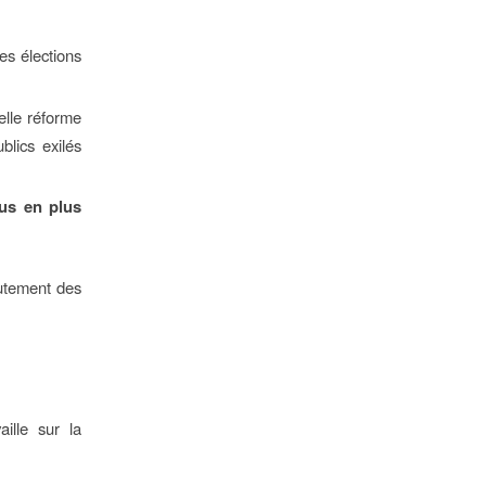
es élections
elle réforme
blics exilés
us en plus
rutement des
ille sur la