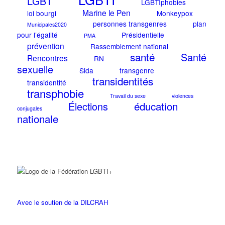
LGBT
LGBTIphobies
Marine le Pen
loi bourgi
Monkeypox
personnes transgenres
plan
Municipales2020
pour l’égalité
Présidentielle
PMA
prévention
Rassemblement national
santé
Santé
Rencontres
RN
sexuelle
Sida
transgenre
transidentités
transidentité
transphobie
Travail du sexe
violences
éducation
Élections
conjugales
nationale
Avec le soutien de la DILCRAH