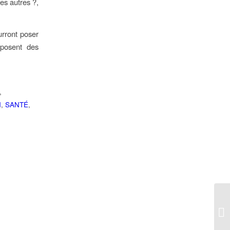
es autres ?,
urront poser
 posent des
:
,
N
,
SANTÉ
,