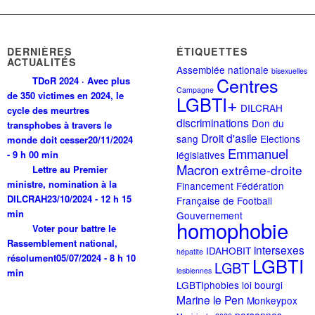
DERNIÈRES
ÉTIQUETTES
ACTUALITÉS
Assemblée nationale
bisexuelles
Centres
TDoR 2024 · Avec plus
Campagne
de 350 victimes en 2024, le
LGBTI+
DILCRAH
cycle des meurtres
discriminations
Don du
transphobes à travers le
Droit d'asile
sang
Elections
monde doit cesser
20/11/2024
Emmanuel
- 9 h 00 min
législatives
Macron
extrême-droite
Lettre au Premier
ministre, nomination à la
Financement
Fédération
DILCRAH
23/10/2024 - 12 h 15
Française de Football
min
Gouvernement
homophobie
Voter pour battre le
Rassemblement national,
intersexes
IDAHOBIT
hépatite
résolument
05/07/2024 - 8 h 10
LGBTI
LGBT
lesbiennes
min
LGBTIphobies
loi bourgi
Marine le Pen
Monkeypox
personnes