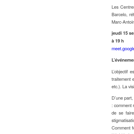
Les Centre
Barcelo, ré
Marc-Antoin
jeudi 15 s
à 19 h
meet.googl
L’événemen
L’objectif 
traitement 
etc.). La v
D’une part,
: comment r
de se fair
stigmatisat
Comment fon