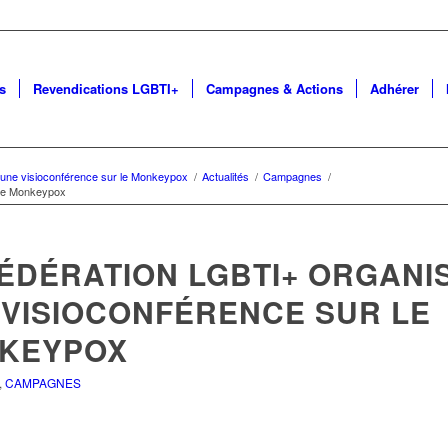
s
Revendications LGBTI+
Campagnes & Actions
Adhérer
 une visioconférence sur le Monkeypox
/
Actualités
/
Campagnes
/
 le Monkeypox
FÉDÉRATION LGBTI+ ORGANI
 VISIOCONFÉRENCE SUR LE
KEYPOX
,
CAMPAGNES