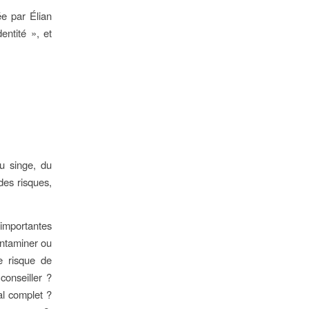
e par Élian
entité », et
du singe, du
des risques,
 importantes
ontaminer ou
e risque de
conseiller ?
al complet ?