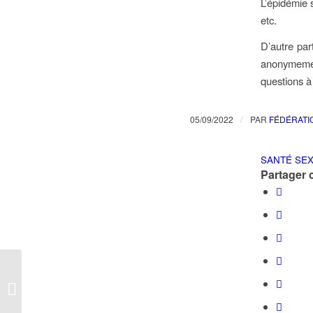
L’épidémie 
etc.
D’autre par
anonymemen
questions à
/
05/09/2022
PAR
FÉDÉRATI
SANTÉ SE
Partager c
Monkeypox : une
urgence absolue !