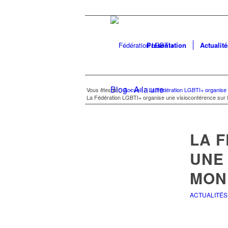
Présentation
Actualité
Blog - A la une
Vous êtes ici :
Accueil
/
La Fédération LGBTI+ organise
La Fédération LGBTI+ organise une visioconférence sur
LA 
UNE
MON
ACTUALITÉS