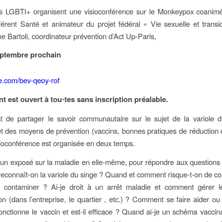
s LGBTI+ organisent une visioconférence sur le Monkeypox coanimé
férent Santé et animateur du projet fédéral « Vie sexuelle et transid
e Bartoli, coordinateur prévention d’Act Up-Paris,
eptembre prochain
e.com/bev-qeoy-rof
t est ouvert à tou⋅tes sans inscription préalable.
est de partager le savoir communautaire sur le sujet de la variole 
et des moyens de prévention (vaccins, bonnes pratiques de réduction 
isioconférence est organisée en deux temps.
 un exposé sur la maladie en elle-même, pour répondre aux questions
econnaît-on la variole du singe ? Quand et comment risque-t-on de c
e contaminer ? Ai-je droit à un arrêt maladie et comment gérer l
ion (dans l’entreprise, le quartier , etc.) ? Comment se faire aider ou 
ctionne le vaccin et est-il efficace ? Quand ai-je un schéma vaccin