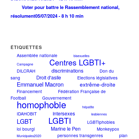
Voter pour battre le Rassemblement national,
résolument
05/07/2024 - 8 h 10 min
ÉTIQUETTES
Assemblée nationale
bisexuelles
Centres LGBTI+
Campagne
discriminations
DILCRAH
Don du
Droit d'asile
sang
Elections législatives
Emmanuel Macron
extrême-droite
Financement
Fédération Française de
Football
Gouvernement
homophobie
hépatite
intersexes
IDAHOBIT
lesbiennes
LGBTI
LGBT
LGBTIphobies
Marine le Pen
loi bourgi
Monkeypox
personnes transgenres
plan
Municipales2020