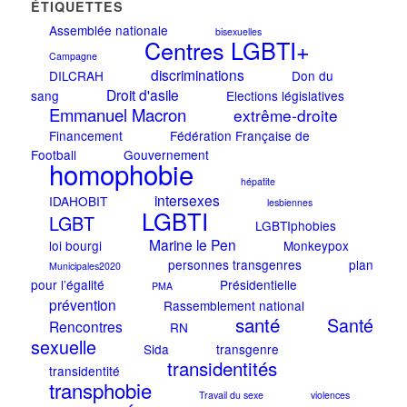
ÉTIQUETTES
Assemblée nationale
bisexuelles
Centres LGBTI+
Campagne
discriminations
DILCRAH
Don du
Droit d'asile
sang
Elections législatives
Emmanuel Macron
extrême-droite
Financement
Fédération Française de
Football
Gouvernement
homophobie
hépatite
intersexes
IDAHOBIT
lesbiennes
LGBTI
LGBT
LGBTIphobies
Marine le Pen
loi bourgi
Monkeypox
personnes transgenres
plan
Municipales2020
pour l’égalité
Présidentielle
PMA
prévention
Rassemblement national
santé
Santé
Rencontres
RN
sexuelle
Sida
transgenre
transidentités
transidentité
transphobie
Travail du sexe
violences