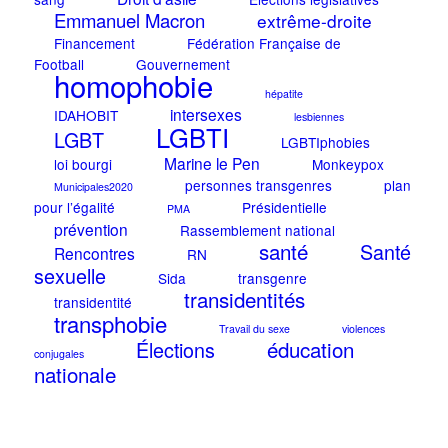
Emmanuel Macron
extrême-droite
Financement
Fédération Française de
Football
Gouvernement
homophobie
hépatite
intersexes
IDAHOBIT
lesbiennes
LGBTI
LGBT
LGBTIphobies
Marine le Pen
loi bourgi
Monkeypox
personnes transgenres
plan
Municipales2020
pour l’égalité
Présidentielle
PMA
prévention
Rassemblement national
santé
Santé
Rencontres
RN
sexuelle
Sida
transgenre
transidentités
transidentité
transphobie
Travail du sexe
violences
éducation
Élections
conjugales
nationale