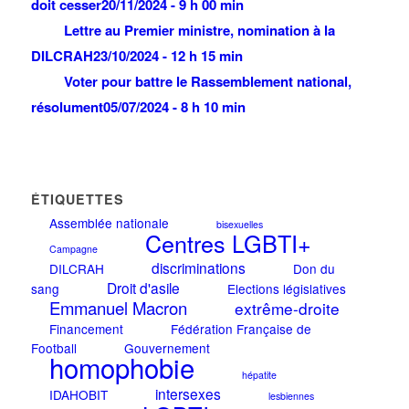
doit cesser
20/11/2024 - 9 h 00 min
Lettre au Premier ministre, nomination à la
DILCRAH
23/10/2024 - 12 h 15 min
Voter pour battre le Rassemblement national,
résolument
05/07/2024 - 8 h 10 min
ÉTIQUETTES
Assemblée nationale
bisexuelles
Centres LGBTI+
Campagne
discriminations
DILCRAH
Don du
Droit d'asile
sang
Elections législatives
Emmanuel Macron
extrême-droite
Financement
Fédération Française de
Football
Gouvernement
homophobie
hépatite
intersexes
IDAHOBIT
lesbiennes