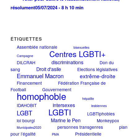
résolument
05/07/2024 - 8 h 10 min
ÉTIQUETTES
Assemblée nationale
bisexuelles
Centres LGBTI+
Campagne
discriminations
DILCRAH
Don du
Droit d'asile
sang
Elections législatives
Emmanuel Macron
extrême-droite
Financement
Fédération Française de
Football
Gouvernement
homophobie
hépatite
intersexes
IDAHOBIT
lesbiennes
LGBTI
LGBT
LGBTIphobies
Marine le Pen
loi bourgi
Monkeypox
personnes transgenres
plan
Municipales2020
pour l’égalité
Présidentielle
PMA