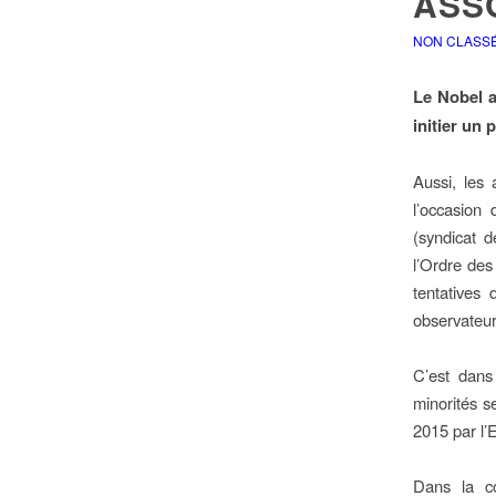
ASSO
NON CLASS
Le Nobel a
initier un
Aussi, les 
l’occasion
(syndicat d
l’Ordre des
tentatives 
observateur
C’est dans
minorités s
2015 par l’E
Dans la co