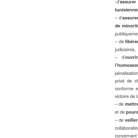
-d’
assurer
tunisienne
– d’
assurer
de minorit
publiquemen
– de
libére
judiciaires,
– d’
ouvri
l’homosex
pénalisatio
privé de ch
conforme e
victoire de 
– de
mettr
et de
pours
– de
veille
collabora
concernant 