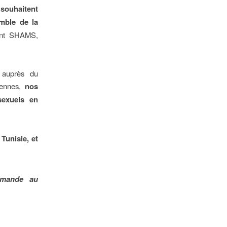
souhaitent
mble de la
nt SHAMS,
 auprès du
siennes,
nos
sexuels en
Tunisie, et
demande au