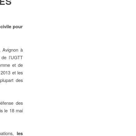
NES
civile pour
 à Avignon à
s de l’UGTT
’homme et de
 2013 et les
 plupart des
défense des
is le 18 mai
ations,
les