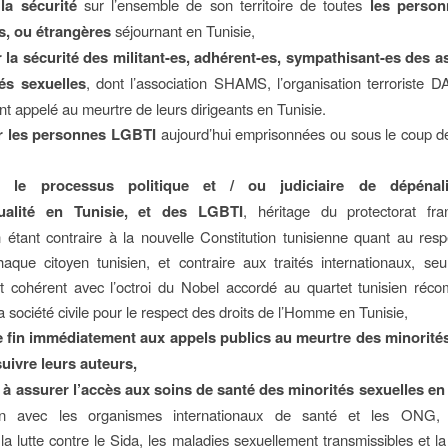
 la sécurité
sur l’ensemble de son territoire de toutes
les perso
s, ou étrangères
séjournant en Tunisie,
 la sécurité des militant-es, adhérent-es, sympathisant-es des a
és sexuelles
, dont l’association SHAMS, l’organisation terroriste
t appelé au meurtre de leurs dirigeants en Tunisie.
r les personnes LGBTI
aujourd’hui emprisonnées ou sous le coup d
r le processus politique et / ou judiciaire de dépénal
ualité en Tunisie, et des LGBTI
, héritage du protectorat fran
n étant contraire à la nouvelle Constitution tunisienne quant au resp
aque citoyen tunisien, et contraire aux traités internationaux, se
t cohérent avec l’octroi du Nobel accordé au quartet tunisien réco
la société civile pour le respect des droits de l’Homme en Tunisie,
e fin immédiatement aux appels publics au meurtre des minorités
uivre leurs auteurs,
r à assurer l’accès aux soins de santé des minorités sexuelles en
tion avec les organismes internationaux de santé et les ONG,
la lutte contre le Sida, les maladies sexuellement transmissibles et la 