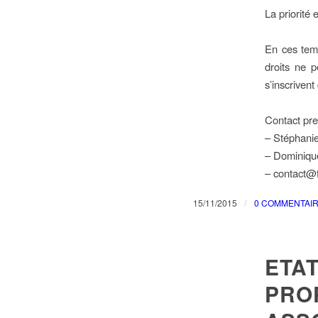
La priorité 
En ces temp
droits ne p
s’inscrivent
Contact pre
– Stéphani
– Dominique
– contact@f
/
15/11/2015
0 COMMENTAI
ETA
PRO