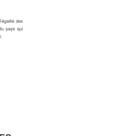
́galité des
 du pays qui
́.