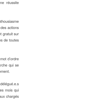
ne réussite
enthousiasme
r des actions
 gratuit sur
les de toutes
 mot d’ordre
rche qui se
vement.
élégué.e.s
les mois qui
naux chargés