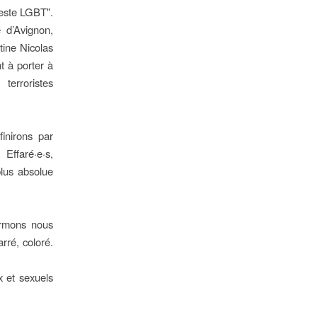
feste LGBT".
e d’Avignon,
stine Nicolas
 à porter à
 terroristes
finirons par
Effaré·e·s,
 plus absolue
firmons nous
é, coloré.
ux et sexuels