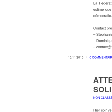
La Fédér
estime que 
démocratie.
Contact pre
– Stéphanie
– Dominique
– contact@f
/
15/11/2015
0 COMMENTAI
ATTE
SOLI
NON CLASS
Hier soir ve