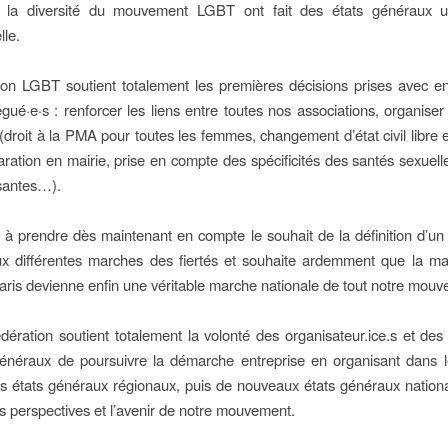
 la diversité du mouvement LGBT ont fait des états généraux u
lle.
tion LGBT soutient totalement les premières décisions prises avec 
égué·e·s : renforcer les liens entre toutes nos associations, organise
roit à la PMA pour toutes les femmes, changement d’état civil libre et
aration en mairie, prise en compte des spécificités des santés sexuel
santes…).
e à prendre dès maintenant en compte le souhait de la définition d’un
 différentes marches des fiertés et souhaite ardemment que la ma
 Paris devienne enfin une véritable marche nationale de tout notre mou
́dération soutient totalement la volonté des organisateur.ice.s et des d
généraux de poursuivre la démarche entreprise en organisant dans 
 états généraux régionaux, puis de nouveaux états généraux natio
les perspectives et l’avenir de notre mouvement.