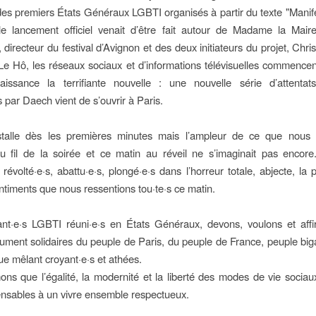
des premiers États Généraux LGBTI organisés à partir du texte "Mani
e lancement officiel venait d’être fait autour de Madame la Mair
, directeur du festival d’Avignon et des deux initiateurs du projet, Chri
 Hô, les réseaux sociaux et d’informations télévisuelles commencent
issance la terrifiante nouvelle : une nouvelle série d’attentats
 par Daech vient de s’ouvrir à Paris.
installe dès les premières minutes mais l’ampleur de ce que nous 
au fil de la soirée et ce matin au réveil ne s’imaginait pas encore. 
 révolté·e·s, abattu·e·s, plongé·e·s dans l’horreur totale, abjecte, la
ntiments que nous ressentions tou·te·s ce matin.
ant·e·s LGBTI réuni·e·s en États Généraux, devons, voulons et af
lument solidaires du peuple de Paris, du peuple de France, peuple bigarr
ue mêlant croyant·e·s et athées.
ns que l’égalité, la modernité et la liberté des modes de vie socia
ensables à un vivre ensemble respectueux.