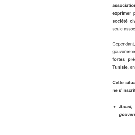
associati
exprimer 
société ci
seule assoc
Cependant
gouverneme
fortes pr
Tunisie,
en
Cette situ
ne s’inscr
Aussi,
gouvern