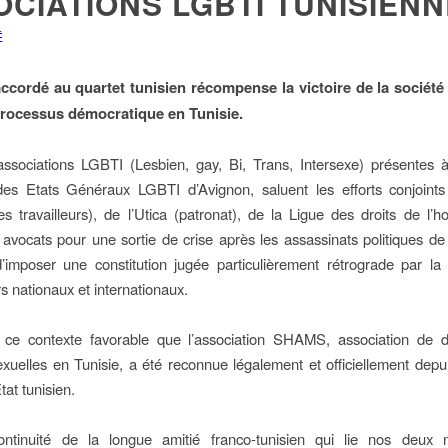
CIATIONS LGBTI TUNISIEN
É
ccordé au quartet tunisien récompense la victoire de la société 
 processus démocratique en Tunisie.
associations LGBTI (Lesbien, gay, Bi, Trans, Intersexe) présentes
 des Etats Généraux LGBTI d’Avignon, saluent les efforts conjoint
es travailleurs), de l’Utica (patronat), de la Ligue des droits de l
 avocats pour une sortie de crise après les assassinats politiques de
d’imposer une constitution jugée particulièrement rétrograde par la
s nationaux et internationaux.
 ce contexte favorable que l’association SHAMS, association de 
exuelles en Tunisie, a été reconnue légalement et officiellement depu
tat tunisien.
ntinuité de la longue amitié franco-tunisien qui lie nos deux n