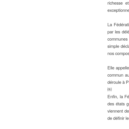
richesse et
exceptionne
La Fédéra
par les dél
communes (d
simple décl
nos compo
Elle appell
commun aux
déroule à
￼
Enfin, la Fe
des états 
viennent des
de définir 