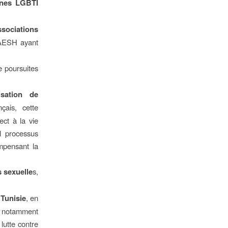
nnes LGBTI
ssociations
 DAESH ayant
e poursuites
isation de
çais, cette
ect à la vie
ul processus
mpensant la
 sexuelle
s,
 Tunisie
, en
 notamment
lutte contre