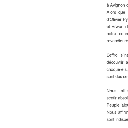
à Avignon 
Alors que l
d’Olivier Py
et Erwann Le
notre conna
revendiqués
L’effroi s’
découvrir 
choqué·e·s,
sont des se
Nous, milit
sentir abso
Peuple laïq
Nous affirmo
sont indisp