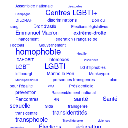
Assemblée nationale
bisexuelles
Centres LGBTI+
Campagne
discriminations
DILCRAH
Don du
Droit d'asile
sang
Elections législatives
Emmanuel Macron
extrême-droite
Financement
Fédération Française de
Football
Gouvernement
homophobie
hépatite
intersexes
IDAHOBIT
lesbiennes
LGBTI
LGBT
LGBTIphobies
Marine le Pen
loi bourgi
Monkeypox
personnes transgenres
plan
Municipales2020
pour l’égalité
Présidentielle
PMA
prévention
Rassemblement national
santé
Santé
Rencontres
RN
sexuelle
Sida
transgenre
transidentités
transidentité
transphobie
Travail du sexe
violences
éducation
Élections
conjugales