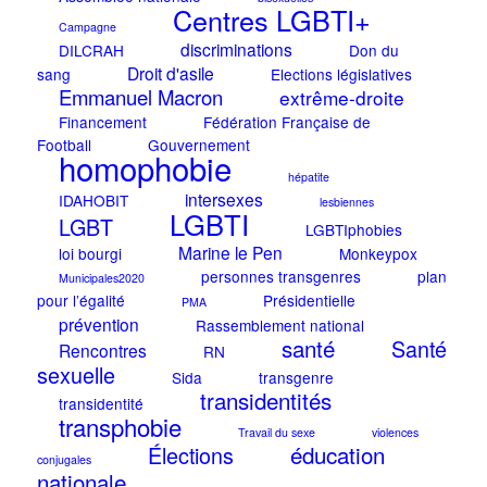
Centres LGBTI+
Campagne
discriminations
DILCRAH
Don du
Droit d'asile
sang
Elections législatives
Emmanuel Macron
extrême-droite
Financement
Fédération Française de
Football
Gouvernement
homophobie
hépatite
intersexes
IDAHOBIT
lesbiennes
LGBTI
LGBT
LGBTIphobies
Marine le Pen
loi bourgi
Monkeypox
personnes transgenres
plan
Municipales2020
pour l’égalité
Présidentielle
PMA
prévention
Rassemblement national
santé
Santé
Rencontres
RN
sexuelle
Sida
transgenre
transidentités
transidentité
transphobie
Travail du sexe
violences
éducation
Élections
conjugales
nationale