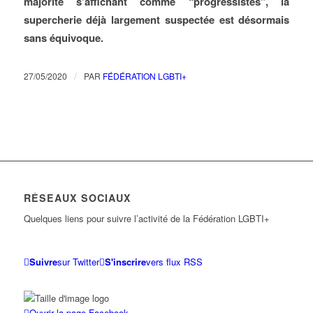
majorité s’affichant comme “progressistes”, la
supercherie déjà largement suspectée est désormais
sans équivoque.
/
27/05/2020
PAR
FÉDÉRATION LGBTI+
RÉSEAUX SOCIAUX
Quelques liens pour suivre l’activité de la Fédération LGBTI+
Suivre
sur Twitter
S'inscrire
vers flux RSS
Ouvrir la page Facebook