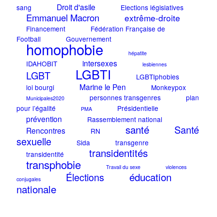
Droit d'asile
sang
Elections législatives
Emmanuel Macron
extrême-droite
Financement
Fédération Française de
Football
Gouvernement
homophobie
hépatite
intersexes
IDAHOBIT
lesbiennes
LGBTI
LGBT
LGBTIphobies
Marine le Pen
loi bourgi
Monkeypox
personnes transgenres
plan
Municipales2020
pour l’égalité
Présidentielle
PMA
prévention
Rassemblement national
santé
Santé
Rencontres
RN
sexuelle
Sida
transgenre
transidentités
transidentité
transphobie
Travail du sexe
violences
éducation
Élections
conjugales
nationale