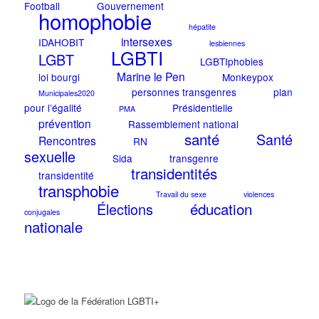
Football
Gouvernement
homophobie
hépatite
intersexes
IDAHOBIT
lesbiennes
LGBTI
LGBT
LGBTIphobies
Marine le Pen
loi bourgi
Monkeypox
personnes transgenres
plan
Municipales2020
pour l’égalité
Présidentielle
PMA
prévention
Rassemblement national
santé
Santé
Rencontres
RN
sexuelle
Sida
transgenre
transidentités
transidentité
transphobie
Travail du sexe
violences
éducation
Élections
conjugales
nationale