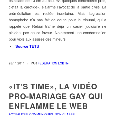
estafilade de 10 cm au cou. «A quelques centimètres près,
c’était la carotide», s’alarme l’avocat de la partie civile. La
préméditation est restée incertaine. Mais l’agression
homophobe n’a pas fait de doute pour le tribunal, qui a
rappelé que Rebiai traîne déjà un casier judiciaire ne
plaidant pas en sa faveur. Notamment une condamnation
pour viols aux assises des mineurs.
Source TETU
/
28/11/2011
PAR
FÉDÉRATION LGBTI+
«IT’S TIME», LA VIDÉO
PRO-MARIAGE GAY QUI
ENFLAMME LE WEB
ACTUALITÉS
,
COMMUNIQUÉS
,
NON CLASSÉ