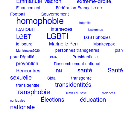
Emmanuel Macron
extrême-droite
Financement
Fédération Française de
Football
Gouvernement
homophobie
hépatite
intersexes
IDAHOBIT
lesbiennes
LGBTI
LGBT
LGBTIphobies
Marine le Pen
loi bourgi
Monkeypox
personnes transgenres
plan
Municipales2020
pour l’égalité
Présidentielle
PMA
prévention
Rassemblement national
santé
Santé
Rencontres
RN
sexuelle
Sida
transgenre
transidentités
transidentité
transphobie
Travail du sexe
violences
éducation
Élections
conjugales
nationale