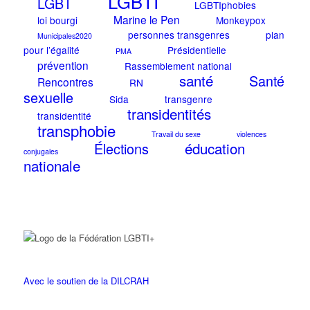
LGBTI
LGBT
LGBTIphobies
Marine le Pen
loi bourgi
Monkeypox
personnes transgenres
plan
Municipales2020
pour l’égalité
Présidentielle
PMA
prévention
Rassemblement national
santé
Santé
Rencontres
RN
sexuelle
Sida
transgenre
transidentités
transidentité
transphobie
Travail du sexe
violences
éducation
Élections
conjugales
nationale
Avec le soutien de la DILCRAH