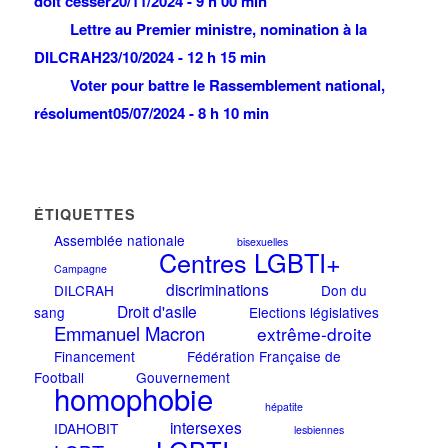
doit cesser
20/11/2024 - 9 h 00 min
Lettre au Premier ministre, nomination à la
DILCRAH
23/10/2024 - 12 h 15 min
Voter pour battre le Rassemblement national,
résolument
05/07/2024 - 8 h 10 min
ÉTIQUETTES
Assemblée nationale
bisexuelles
Centres LGBTI+
Campagne
discriminations
DILCRAH
Don du
Droit d'asile
sang
Elections législatives
Emmanuel Macron
extrême-droite
Financement
Fédération Française de
Football
Gouvernement
homophobie
hépatite
intersexes
IDAHOBIT
lesbiennes