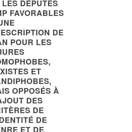
 LES DÉPUTÉS
MP FAVORABLES
UNE
ESCRIPTION DE
AN POUR LES
JURES
OMOPHOBES,
XISTES ET
NDIPHOBES,
IS OPPOSÉS À
AJOUT DES
ITÈRES DE
IDENTITÉ DE
NRE ET DE