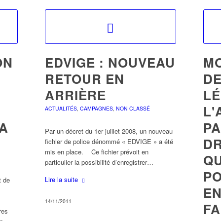
ON
EDVIGE : NOUVEAU
MO
RETOUR EN
DE
ARRIÈRE
LÉ
L'
ACTUALITÉS
,
CAMPAGNES
,
NON CLASSÉ
LA
PA
Par un décret du 1er juillet 2008, un nouveau
DR
fichier de police dénommé « EDVIGE » a été
mis en place. Ce fichier prévoit en
QU
particulier la possibilité d’enregistrer…
PO
Lire la suite
t de
EN
14/11/2011
FA
res