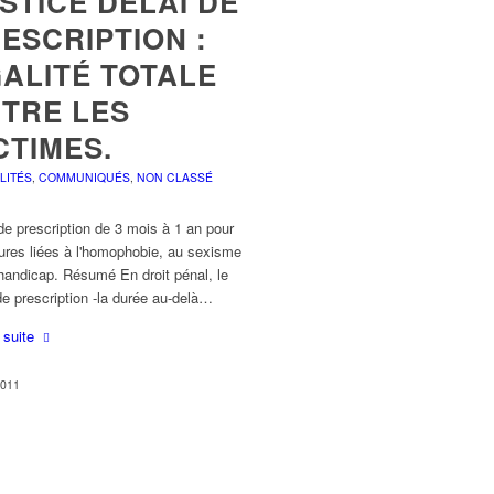
STICE DÉLAI DE
ESCRIPTION :
ALITÉ TOTALE
TRE LES
CTIMES.
LITÉS
,
COMMUNIQUÉS
,
NON CLASSÉ
de prescription de 3 mois à 1 an pour
jures liées à l'homophobie, au sexisme
handicap. Résumé En droit pénal, le
de prescription -la durée au-delà…
a suite
2011