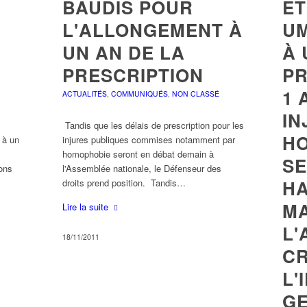
BAUDIS POUR
ET
L'ALLONGEMENT À
U
UN AN DE LA
À 
PRESCRIPTION
PR
1 
ACTUALITÉS
,
COMMUNIQUÉS
,
NON CLASSÉ
IN
Tandis que les délais de prescription pour les
H
 à un
injures publiques commises notamment par
homophobie seront en débat demain à
SE
ions
l'Assemblée nationale, le Défenseur des
HA
droits prend position. Tandis…
MA
Lire la suite
L'
18/11/2011
CR
L'
GE