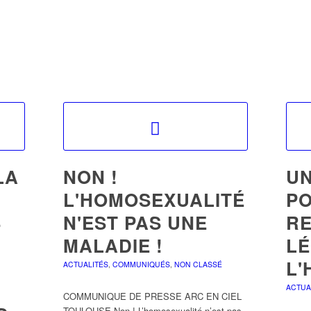
LA
NON !
UN
L'HOMOSEXUALITÉ
PO
S
N'EST PAS UNE
R
MALADIE !
LÉ
L'
ACTUALITÉS
,
COMMUNIQUÉS
,
NON CLASSÉ
ACTUA
COMMUNIQUE DE PRESSE ARC EN CIEL
TOULOUSE Non ! L’homosexualité n’est pas