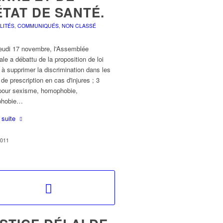
ÉTAT DE SANTÉ.
LITÉS
,
COMMUNIQUÉS
,
NON CLASSÉ
jeudi 17 novembre, l'Assemblée
ale a débattu de la proposition de loi
 à supprimer la discrimination dans les
 de prescription en cas d'injures ; 3
pour sexisme, homophobie,
phobie…
a suite
2011