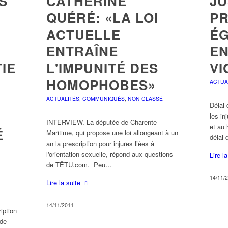
S
CATHERINE
JU
QUÉRÉ: «LA LOI
PR
ACTUELLE
ÉG
ENTRAÎNE
EN
IE
L'IMPUNITÉ DES
VI
HOMOPHOBES»
ACTUA
ACTUALITÉS
,
COMMUNIQUÉS
,
NON CLASSÉ
Délai 
les in
INTERVIEW. La députée de Charente-
et au 
É
Maritime, qui propose une loi allongeant à un
délai 
an la prescription pour injures liées à
l'orientation sexuelle, répond aux questions
Lire l
de TÊTU.com. Peu…
14/11/
Lire la suite
14/11/2011
iption
 de