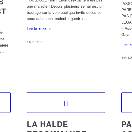
S
ASSO
une maladie ! Depuis plusieurs semaines, un
BT
PARE
tractage sur la voie publique invite celles et
PAS 
ceux qui souhaiteraient « guérir »…
LÉGA
– Ass
Lire la suite
de
Gays
une
14/11/2011
Lire l
emière
me…
14/11/
LA HALDE
PA