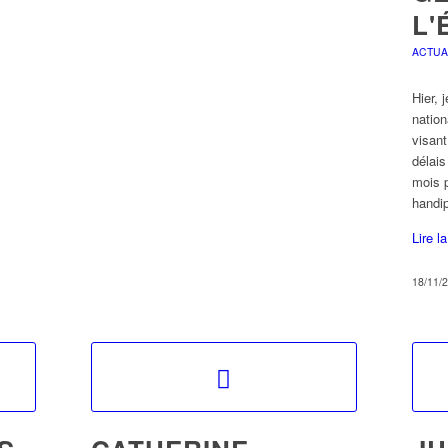
L'
ACTUA
Hier, 
nation
visant
délais
mois 
handi
Lire l
18/11/