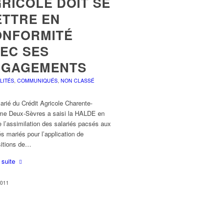
RICOLE DOIT SE
TTRE EN
ONFORMITÉ
EC SES
NGAGEMENTS
LITÉS
,
COMMUNIQUÉS
,
NON CLASSÉ
arié du Crédit Agricole Charente-
ime Deux-Sèvres a saisi la HALDE en
 l’assimilation des salariés pacsés aux
és mariés pour l’application de
sitions de…
a suite
2011