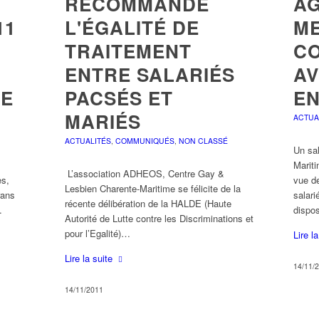
RECOMMANDE
AG
11
L'ÉGALITÉ DE
ME
TRAITEMENT
C
ENTRE SALARIÉS
AV
LE
PACSÉS ET
E
MARIÉS
ACTUA
ACTUALITÉS
,
COMMUNIQUÉS
,
NON CLASSÉ
Un sal
Marit
L’association ADHEOS, Centre Gay &
es,
vue de
Lesbien Charente-Maritime se félicite de la
rans
salari
récente délibération de la HALDE (Haute
…
dispo
Autorité de Lutte contre les Discriminations et
pour l’Egalité)…
Lire l
Lire la suite
14/11/
14/11/2011