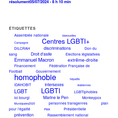
résolument
05/07/2024 - 8 h 10 min
ÉTIQUETTES
Assemblée nationale
bisexuelles
Centres LGBTI+
Campagne
discriminations
DILCRAH
Don du
Droit d'asile
sang
Elections législatives
Emmanuel Macron
extrême-droite
Financement
Fédération Française de
Football
Gouvernement
homophobie
hépatite
intersexes
IDAHOBIT
lesbiennes
LGBTI
LGBT
LGBTIphobies
Marine le Pen
loi bourgi
Monkeypox
personnes transgenres
plan
Municipales2020
pour l’égalité
Présidentielle
PMA
prévention
Rassemblement national