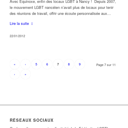
Avec Équinoxe, enfin des locaux LGBT à Nancy ! Depuis 2007,
le mouvement LGBT nancéien n’avait plus de locaux pour tenir
des réunions de travail, offrir une écoute personnalisée aux…
Lire la suite
22/01/2012
«
‹
5
6
8
9
7
Page 7 sur 11
›
»
RÉSEAUX SOCIAUX