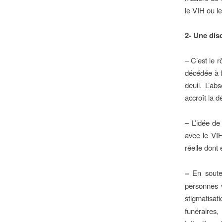
le VIH ou l
2- Une dis
– C’est le 
décédée à f
deuil. L’ab
accroît la 
– L’idée de
avec le VIH
réelle dont e
–
En soute
personnes v
stigmatisa
funéraires,