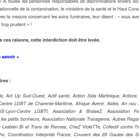
 ? A toutes les personnes responsables de discriminations envers l
ationnelle de la contamination, le ministère de la santé et le Haut Con
vec la mesure concernant les soins funéraires, leur disent : « vous ave
 trop prudent » !
 ces raisons, cette interdiction doit être levée.
 savoir +
ires :
s, Act Up Sud-Ouest, Actif santé, Action Sida Martinique, Actions 
tre LGBT de Charente-Maritime, Afrique Avenir, Aides, An nou 
IS-Lyon-Centre LGBTI, Association & BraiseZ, Association Fr
 les petits bonheurs, Association Nationale Transgenre, Autres Regar
 Lesbien Bi et Trans de Rennes, CheZ VioleTTe, Collectif contre l’
ho, Coordination Interpride France, Couvent des 69 Gaules des S