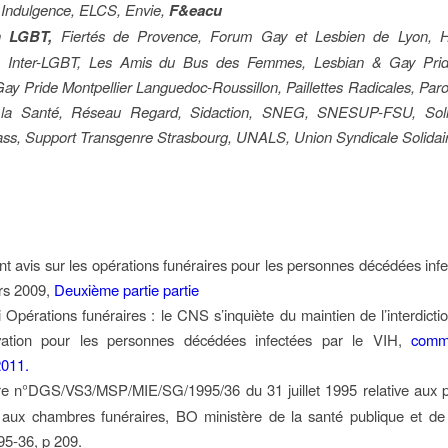
 Indulgence, ELCS, Envie,
F&eacu
n LGBT,
Fiertés de Provence, Forum Gay et Lesbien de Lyon, Ha
 Inter-LGBT, Les Amis du Bus des Femmes, Lesbian & Gay Prid
ay Pride Montpellier Languedoc-Roussillon, Paillettes Radicales, Paro
la Santé, Réseau Regard, Sidaction, SNEG, SNESUP-FSU, Solid
rass, Support Transgenre Strasbourg, UNALS, Union Syndicale Solidai
nt avis sur les opérations funéraires pour les personnes décédées infe
rs 2009,
Deuxième partie partie
i Opérations funéraires : le CNS s’inquiète du maintien de l’interdicti
ation pour les personnes décédées infectées par le VIH,
comm
011.
ire n°DGS/VS3/MSP/MIE/SG/1995/36 du 31 juillet 1995 relative aux p
 aux chambres funéraires, BO ministère de la santé publique et de
95-36, p 209.