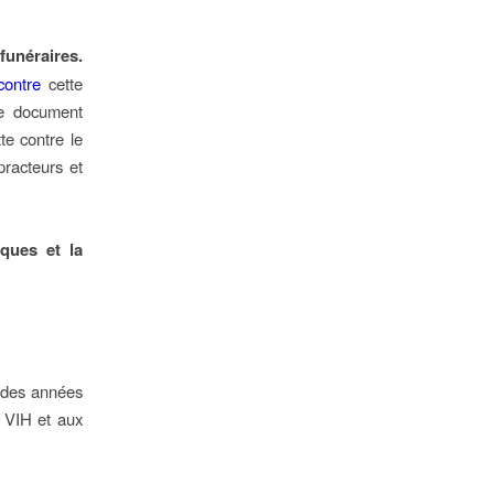
funéraires.
contre
cette
e document
te contre le
practeurs et
ques et la
n des années
u VIH et aux