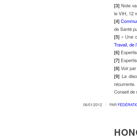
[3]
Note va
le VIH, 12
[4]
Communi
de Santé pu
[5]
« Une c
Travail, de
[6]
Expertis
[7]
Expertis
[8]
Voir pa
[9]
La disc
récurrente
Conseil de 
/
06/01/2012
PAR
FÉDÉRATI
HONG