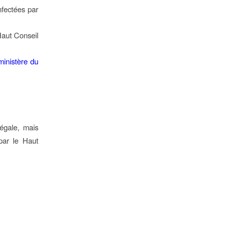
nfectées par
 Haut Conseil
inistère du
légale, mais
par le Haut