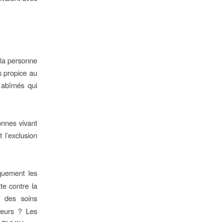
 la personne
s propice au
s abîmés qui
onnes vivant
 l’exclusion
quement les
te contre la
H des soins
sseurs ? Les