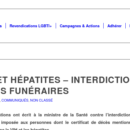
s
Revendications LGBTI+
Campagnes & Actions
Adhérer
ET HÉPATITES – INTERDICTI
NS FUNÉRAIRES
,
COMMUNIQUÉS
,
NON CLASSÉ
tions ont écrit à la ministre de la Santé contre l’interdicti
s imposée aux personnes dont le certificat de décès mentionn
ec le VIH et les hépatites.