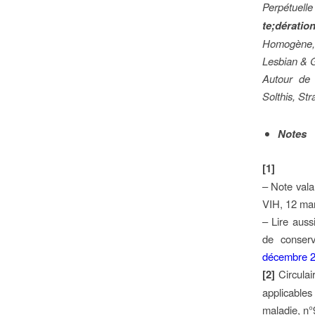
Perpétuelle
te;dératio
Homogène,
Lesbian & G
Autour de 
Solthis, St
Notes
[1]
– Note vala
VIH, 12 ma
– Lire auss
de conserv
décembre 2
[2]
Circula
applicables
maladie, n°