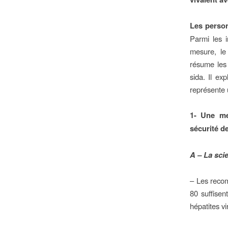
Les person
Parmi les i
mesure, le
résume les 
sida. Il ex
représente u
1- Une me
sécurité d
A – La sci
– Les recom
80 suffisen
hépatites v