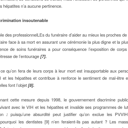
es hépatites n’a aucune pertinence.
crimination insoutenable
rôle des professionnelLEs du funéraire d’aider au mieux les proches de
aire face à sa mort en assurant une cérémonie la plus digne et la plu
sence de soins funéraires a pour conséquence l’exposition de corp
détresse de l’entourage
[7].
 ce qu’on fera de leurs corps à leur mort est insupportable aux pers
 et les hépatites et contribue à renforce le sentiment de mal-être et
lles font l’objet
[8].
nant cette mesure depuis 1998, le gouvernement discrimine publi
ivant avec le VIH et les hépatites et invalide ses programmes de lut
tion
:
puisqu’une absurdité peut justifier qu’on exclue les PVVI
 pourquoi les dentistes [9] n’en feraient-ils pas autant ? Les ma