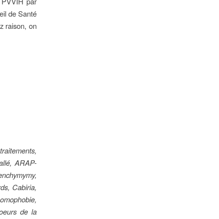
es PVVIH par
seil de Santé
z raison, on
traitements,
allé, ARAP-
enchymymy,
ds, Cabiria,
homophobie,
oeurs de la