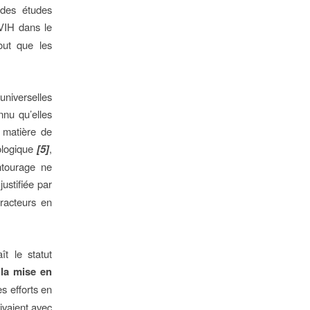
 des études
VIH dans le
out que les
niverselles
nnu qu’elles
 matière de
ologique
[5]
,
ntourage ne
justifiée par
practeurs en
t le statut
 la mise en
s efforts en
ivaient avec