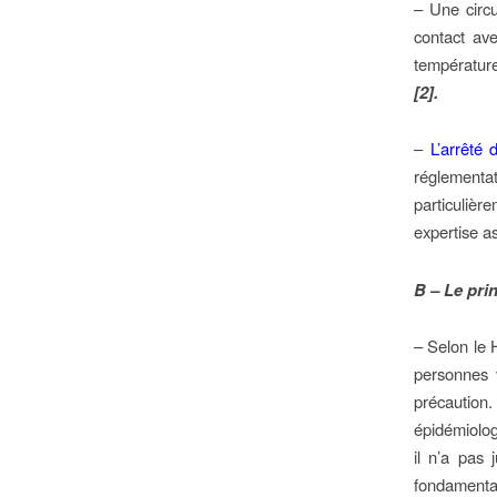
– Une circu
contact av
température
[2].
–
L’arrêté 
réglementa
particuliè
expertise a
B – Le pri
– Selon le 
personnes v
précautio
épidémiolog
il n’a pas 
fondamenta