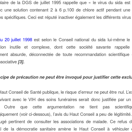
laire de la DGS de juillet 1995 rappelle que « le virus du sida est 
ec une solution contenant 2 à 6 p.100 de chlore actif pendant une
s spécifiques. Ceci est réputé inactiver également les différents virus 
du 20 juillet 1998
est selon le Conseil national du sida lui-même le
tion inutile et complexe, dont cette société savante rappell
rement absurde, déconnectée de toute recommandation scientifique 
ssociative
[3].
ncipe de précaution ne peut être invoqué pour justifier cette excl
Haut Conseil de Santé publique, le risque d’erreur ne peut être nul. L’e
ivant avec le VIH des soins funéraires serait donc justifiée par un
n. Outre que cette argumentation ne tient pas scientifi
iquement (voir ci-dessous), l’avis du Haut Conseil a peu de légitimité.
jugé pertinent de consulter les associations de malade. Ce refus d
l de la démocratie sanitaire amène le Haut Conseil à véhiculer 