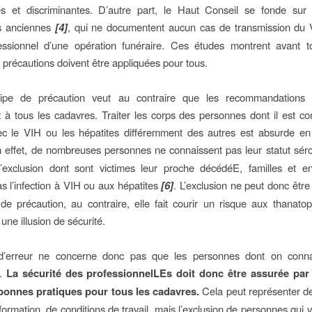
s et discriminantes. D’autre part, le Haut Conseil se fonde sur
s anciennes
[4]
, qui ne documentent aucun cas de transmission du 
essionnel d’une opération funéraire. Ces études montrent avant t
précautions doivent être appliquées pour tous.
ipe de précaution veut au contraire que les recommandations u
t à tous les cadavres. Traiter les corps des personnes dont il est co
vec le VIH ou les hépatites différemment des autres est absurde en
n effet, de nombreuses personnes ne connaissent pas leur statut sér
l’exclusion dont sont victimes leur proche décédéE, familles et e
as l’infection à VIH ou aux hépatites
[6]
. L’exclusion ne peut donc être 
 de précaution, au contraire, elle fait courir un risque aux thanato
une illusion de sécurité.
d’erreur ne concerne donc pas que les personnes dont on connaî
.
La sécurité des professionnelLEs doit donc être assurée par
bonnes pratiques pour tous les cadavres.
Cela peut représenter de
formation, de conditions de travail, mais l’exclusion de personnes qui v