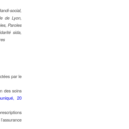
ndi-social,
e de Lyon,
les, Paroles
arité sida,
res
ctées par le
on des soins
uniqué, 20
rescriptions
 l’assurance