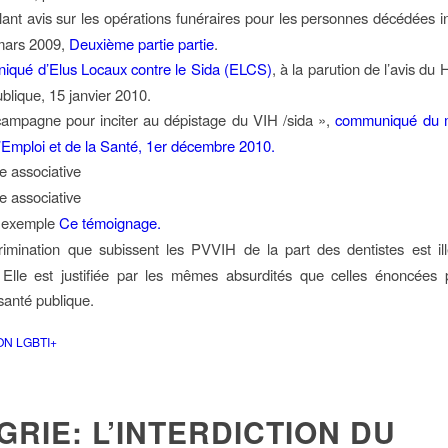
lant avis sur les opérations funéraires pour les personnes décédées i
 mars 2009,
Deuxième partie partie
.
qué d’Elus Locaux contre le Sida (ELCS)
, à la parution de l’avis du
blique, 15 janvier 2010.
ampagne pour inciter au dépistage du VIH /sida »,
communiqué du m
 l’Emploi et de la Santé, 1er décembre 2010.
e associative
e associative
r exemple
Ce témoignage.
rimination que subissent les PVVIH de la part des dentistes est il
. Elle est justifiée par les mêmes absurdités que celles énoncées 
santé publique.
ON LGBTI+
RIE: L’INTERDICTION DU