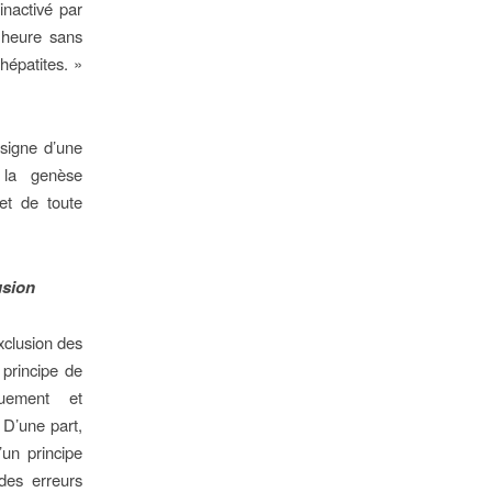
inactivé par
 heure sans
hépatites. »
 signe d’une
e la genèse
et de toute
usion
xclusion des
 principe de
quement et
 D’une part,
’un principe
des erreurs