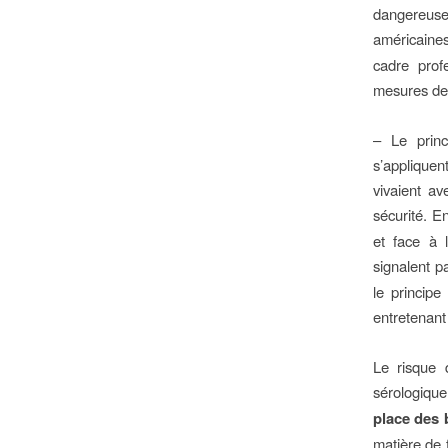
dangereuse
américaine
cadre prof
mesures de 
– Le princ
s’appliquen
vivaient a
sécurité. E
et face à 
signalent p
le principe
entretenant 
Le risque 
sérologique
place des 
matière de 