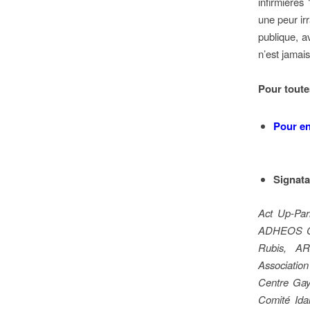
infirmières
une peur irr
publique, a
n’est jamais
Pour toutes
Pour en
Signata
Act Up-Pari
ADHEOS Cen
Rubis, AR
Association
Centre Gay
Comité Ida