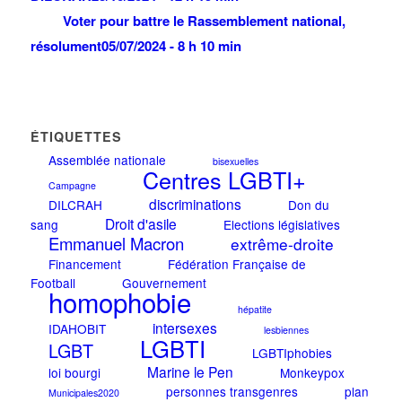
Voter pour battre le Rassemblement national,
résolument
05/07/2024 - 8 h 10 min
ÉTIQUETTES
Assemblée nationale
bisexuelles
Centres LGBTI+
Campagne
discriminations
DILCRAH
Don du
Droit d'asile
sang
Elections législatives
Emmanuel Macron
extrême-droite
Financement
Fédération Française de
Football
Gouvernement
homophobie
hépatite
intersexes
IDAHOBIT
lesbiennes
LGBTI
LGBT
LGBTIphobies
Marine le Pen
loi bourgi
Monkeypox
personnes transgenres
plan
Municipales2020