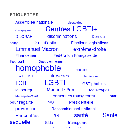
ÉTIQUETTES
Assemblée nationale
bisexuelles
Centres LGBTI+
Campagne
discriminations
DILCRAH
Don du
Droit d'asile
sang
Elections législatives
Emmanuel Macron
extrême-droite
Financement
Fédération Française de
Football
Gouvernement
homophobie
hépatite
intersexes
IDAHOBIT
lesbiennes
LGBTI
LGBT
LGBTIphobies
Marine le Pen
loi bourgi
Monkeypox
personnes transgenres
plan
Municipales2020
pour l’égalité
Présidentielle
PMA
prévention
Rassemblement national
santé
Santé
Rencontres
RN
sexuelle
Sida
transgenre