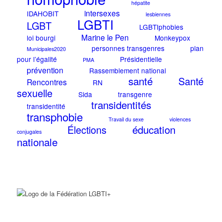
hépatite
intersexes
IDAHOBIT
lesbiennes
LGBTI
LGBT
LGBTIphobies
Marine le Pen
loi bourgi
Monkeypox
personnes transgenres
plan
Municipales2020
pour l’égalité
Présidentielle
PMA
prévention
Rassemblement national
santé
Santé
Rencontres
RN
sexuelle
Sida
transgenre
transidentités
transidentité
transphobie
Travail du sexe
violences
éducation
Élections
conjugales
nationale