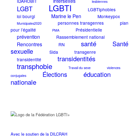
intersexes
IDAHOBIT
lesbiennes
LGBTI
LGBT
LGBTIphobies
Marine le Pen
loi bourgi
Monkeypox
personnes transgenres
plan
Municipales2020
pour l’égalité
Présidentielle
PMA
prévention
Rassemblement national
santé
Santé
Rencontres
RN
sexuelle
Sida
transgenre
transidentités
transidentité
transphobie
Travail du sexe
violences
éducation
Élections
conjugales
nationale
Avec le soutien de la DILCRAH