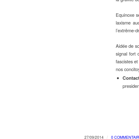
Equinoxe se
laxisme auq
l’extrême-d
Aidée de s
signal fort
fascistes e
nos concit
Conta
preside
/
27/09/2014
0 COMMENTAI