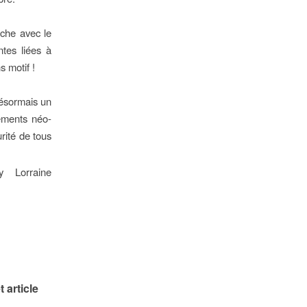
nche avec le
ntes liées à
 motif !
ésormais un
vements néo-
rité de tous
 Lorraine
 article