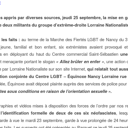
É
 appris par diverses sources, jeudi 25 septembre, la mise en g
e deux militants du groupe d’extrême-droite Lorraine Nationalist
les faits :
au terme de la Marche des Fiertés LGBT de Nancy du 3
eune, familial et bon enfant, six extrémistes avaient provoqué et
ts en déployant du haut du Centre commercial Saint-Sébastien
une 
t menaçante portant le slogan
« Allez brûler en enfer »
, une action
 par Lorraine Nationaliste sur son site Internet,
qui relatait tout aus
tion conjointe du Centre LGBT – Équinoxe Nancy Lorraine rue C
lée, Équinoxe avait déposé plainte auprès des services de police pou
tes sous conditions en raison de l’orientation sexuelle ».
aphies et vidéos mises à disposition des forces de l’ordre par nos 
s
l’identification formelle de deux de ces six néofascistes
, lesq
arde à vue le mardi 23 septembre, garde à vue prolongée de 24 heu
des faits. Les suspects ont été présentés au Parquet ce jeudi 25 septem