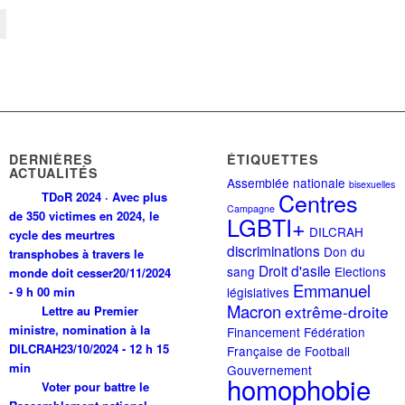
DERNIÈRES
ÉTIQUETTES
ACTUALITÉS
Assemblée nationale
bisexuelles
Centres
TDoR 2024 · Avec plus
Campagne
de 350 victimes en 2024, le
LGBTI+
DILCRAH
cycle des meurtres
discriminations
Don du
transphobes à travers le
Droit d'asile
sang
Elections
monde doit cesser
20/11/2024
Emmanuel
- 9 h 00 min
législatives
Macron
extrême-droite
Lettre au Premier
ministre, nomination à la
Financement
Fédération
DILCRAH
23/10/2024 - 12 h 15
Française de Football
min
Gouvernement
homophobie
Voter pour battre le