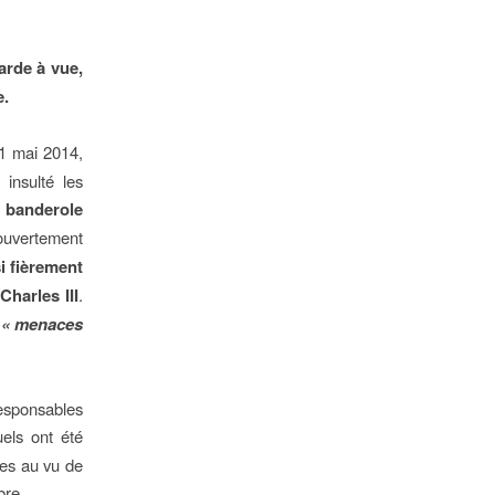
arde à vue,
e.
1 mai 2014,
 insulté les
banderole
 ouvertement
si fièrement
harles III
.
r
« menaces
responsables
uels ont été
res au vu de
bre.