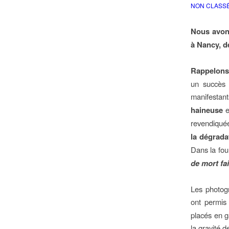
NON CLASS
Nous avons
à Nancy, d
Rappelons 
un succès j
manifestan
haineuse
e
revendiquée
la dégrada
Dans la fou
de mort fai
Les photogr
ont permi
placés en g
la gravité 