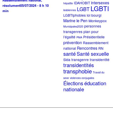
Rassemblement national,
intersexes
IDAHOBIT
hépatite
résolument
05/07/2024 - 8 h 10
LGBTI
LGBT
lesbiennes
min
LGBTIphobies
loi bourgi
Marine le Pen
Monkeypox
personnes
Municipales2020
transgenres
plan pour
l’égalité
Présidentielle
PMA
prévention
Rassemblement
Rencontres
national
RN
santé
Santé sexuelle
Sida
transgenre
transidentité
transidentités
transphobie
Travail du
sexe
violences conjugales
éducation
Élections
nationale