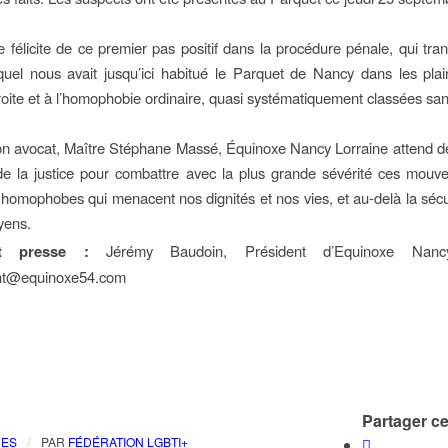
 félicite de ce premier pas positif dans la procédure pénale, qui tra
uel nous avait jusqu’ici habitué le Parquet de Nancy dans les plai
roite et à l’homophobie ordinaire, quasi systématiquement classées sans
on avocat, Maître Stéphane Massé, Équinoxe Nancy Lorraine attend d
 de la justice pour combattre avec la plus grande sévérité ces mou
t homophobes qui menacent nos dignités et nos vies, et au-delà la sécu
oyens.
ct presse :
Jérémy Baudoin, Président d’Equinoxe Nancy
nt@equinoxe54.com
Partager cet
/
RES
PAR
FÉDÉRATION LGBTI+