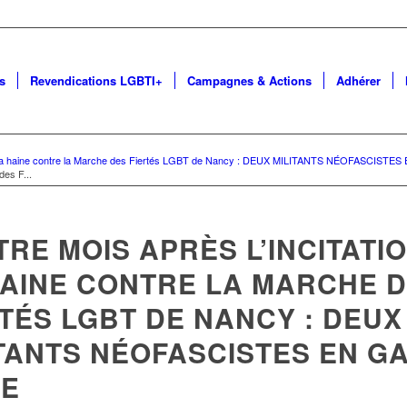
s
Revendications LGBTI+
Campagnes & Actions
Adhérer
n à la haine contre la Marche des Fiertés LGBT de Nancy : DEUX MILITANTS NÉOFASCIST
des F...
RE MOIS APRÈS L’INCITATI
HAINE CONTRE LA MARCHE 
TÉS LGBT DE NANCY : DEUX
ITANTS NÉOFASCISTES EN G
UE