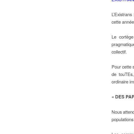
L’Existrans
cette année
Le cortège
pragmatique
collectif.
Pour cette s
de touTEs,
ordinaire im
« DES PAP
Nous attend
populations