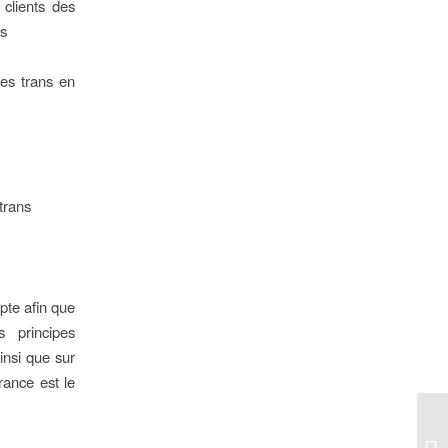
 clients des
Es
nes trans en
trans
pte afin que
 principes
insi que sur
rance est le
L’
AL