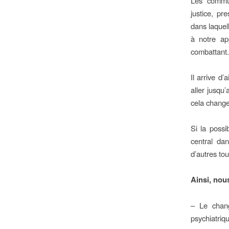
Les commun
justice, pr
dans laquel
à notre ap
combattant.
Il arrive d’
aller jusqu
cela change
Si la possi
central da
d’autres to
Ainsi, nou
– Le change
psychiatriq