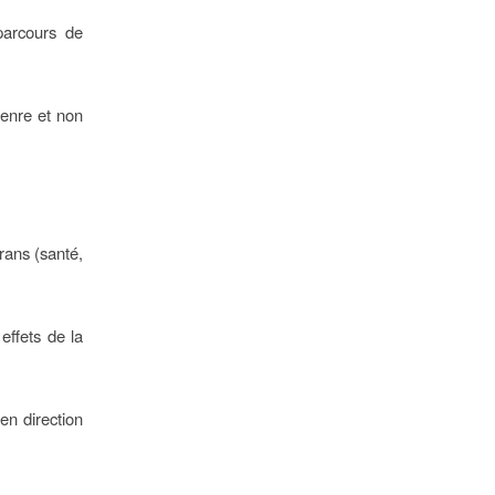
parcours de
genre et non
rans (santé,
effets de la
en direction