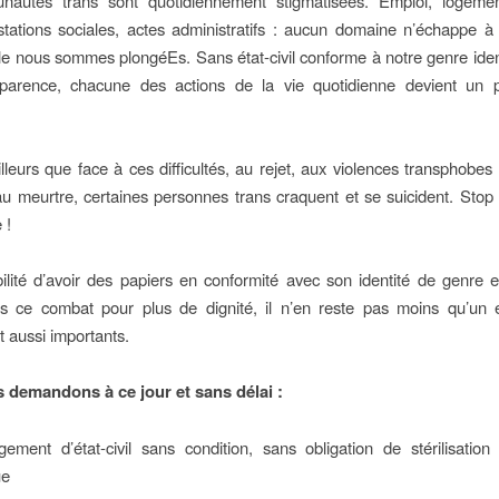
autés trans sont quotidiennement stigmatisées. Emploi, logement
estations sociales, actes administratifs : aucun domaine n’échappe à 
le nous sommes plongéEs. Sans état-civil conforme à notre genre ident
parence, chacune des actions de la vie quotidienne devient un 
ailleurs que face à ces difficultés, au rejet, aux violences transphobe
’au meurtre, certaines personnes trans craquent et se suicident. Stop !
 !
bilité d’avoir des papiers en conformité avec son identité de genre 
ns ce combat pour plus de dignité, il n’en reste pas moins qu’un 
ut aussi importants.
s demandons à ce jour et sans délai :
ment d’état-civil sans condition, sans obligation de stérilisation
ue