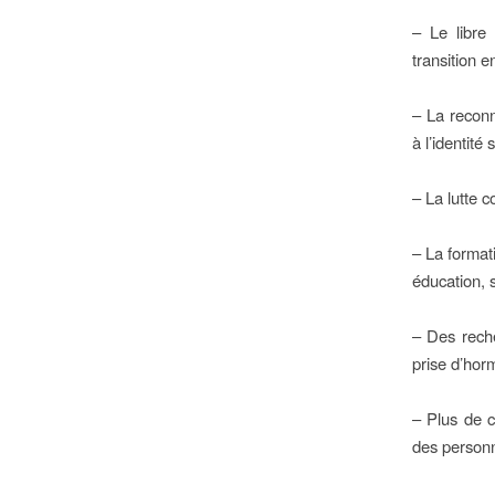
– Le libre
transition e
– La reconn
à l’identité 
– La lutte 
– La format
éducation, so
– Des reche
prise d’hor
– Plus de c
des person