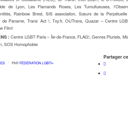
ide de Lyon, Les Flamands Roses, Les Tumultueuses, l’Observ
entités, Rainbow Brest, SIS association, Sœurs de la Perpétuelle
 de Paname, Trans’ Act !, Txy.fr, OUTrans, Quazar – Centre LGB
e Film!
NS :
Centre LGBT Paris – Île-de-France, FLAG!, Genres Pluriels, Mix
on, SOS Homophobie
Partager cet
/
RES
PAR
FÉDÉRATION LGBTI+