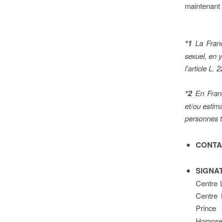
maintenant 
*1
La Franc
sexuel, en y
l’article L.
*2
En Franc
et/ou estim
personnes t
CONTA
SIGNAT
Centre 
Centre 
Prince
Homosex