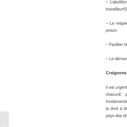
– L’aboliti
travailleur
– Le respec
prison
– Faciliter 
– Le démant
Craignons l
Il est urge
chacunE p
fondamentau
le droit à 
pays des dro
Avis du Comité Associatif au
directeur de l’ANRS quant à la