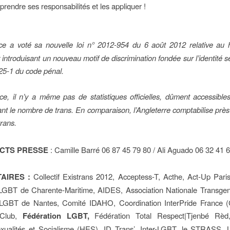
prendre ses responsabilités et les appliquer !
e a voté sa nouvelle loi n° 2012-954 du 6 août 2012 relative au 
 introduisant un nouveau motif de discrimination fondée sur l’identité 
 225-1 du code pénal.
e, il n’y a même pas de statistiques officielles, dûment accessible
ant le nombre de trans. En comparaison, l’Angleterre comptabilise prè
rans.
CTS PRESSE
: Camille Barré 06 87 45 79 80 / Ali Aguado 06 32 41 
AIRES :
Collectif Existrans 2012, Acceptess-T, Acthe, Act-Up Pa
LGBT de Charente-Maritime, AIDES, Association Nationale Transgenr
LGBT de Nantes, Comité IDAHO, Coordination InterPride France (
 Club,
Fédération LGBT,
Fédération Total Respect|Tjenbé Rèd, 
ualités et Socialisme (HES), ID Trans’, Inter-LGBT, le STRASS, 