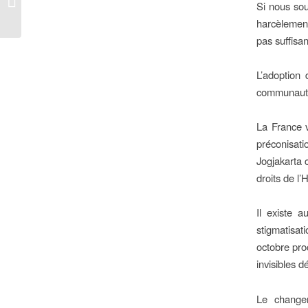
Si nous sou
continuité...
harcèlement
pas suffisan
L’adoption 
communautés
La France va
préconisat
Jogjakarta 
droits de l
Il existe a
stigmatisa
octobre pro
invisibles d
Le changem