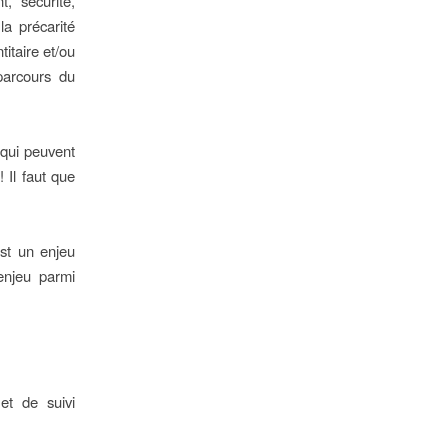
, sécurité,
la précarité
itaire et/ou
parcours du
s qui peuvent
 Il faut que
est un enjeu
enjeu parmi
 et de suivi