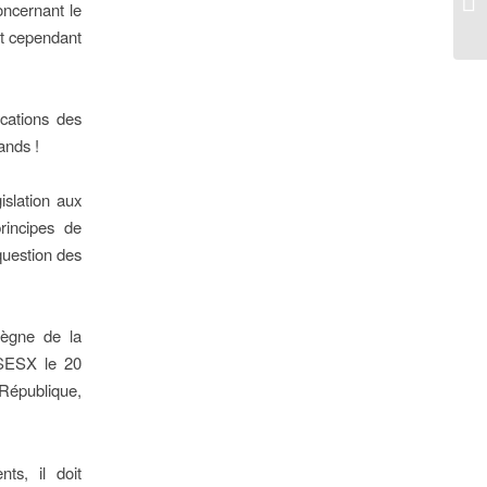
oncernant le
éd
st cependant
ications des
ands !
gislation aux
rincipes de
question des
 règne de la
uSESX le 20
 République,
ts, il doit