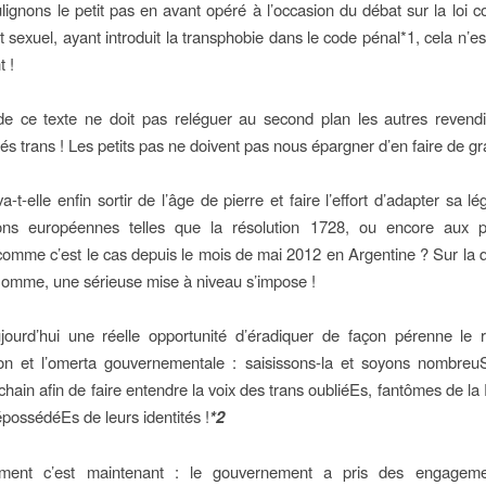
lignons le petit pas en avant opéré à l’occasion du débat sur la loi c
 sexuel, ayant introduit la transphobie dans le code pénal*1, cela n’e
t !
de ce texte ne doit pas reléguer au second plan les autres revend
 trans ! Les petits pas ne doivent pas nous épargner d’en faire de gr
-t-elle enfin sortir de l’âge de pierre et faire l’effort d’adapter sa lé
ions européennes telles que la résolution 1728, ou encore aux p
comme c’est le cas depuis le mois de mai 2012 en Argentine ? Sur la 
’Homme, une sérieuse mise à niveau s’impose !
ujourd’hui une réelle opportunité d’éradiquer de façon pérenne le
tion et l’omerta gouvernementale : saisissons-la et soyons nombre
chain afin de faire entendre la voix des trans oubliéEs, fantômes de la
épossédéEs de leurs identités !
*2
ent c’est maintenant : le gouvernement a pris des engagemen