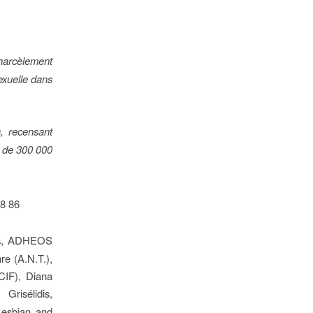
harcèlement
sexuelle dans
s, recensant
s de 300 000
68 86
ris, ADHEOS
e (A.N.T.),
CIF), Diana
Grisélidis,
Lesbian and