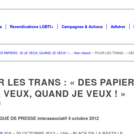
s
Revendications LGBTI+
Campagnes & Actions
Adhérer
S PAPIERS : SI JE VEUX, QUAND JE VEUX ! »
/
Non classé
/
POUR LES TRANS : « DES
 LES TRANS : « DES PAPIER
E VEUX, QUAND JE VEUX ! »
É
É DE PRESSE interassociatif 4 octobre 2012
NS
#16 – 20 OCTOBRE 2012 – 14H – PLACE DE LA BASTILLE