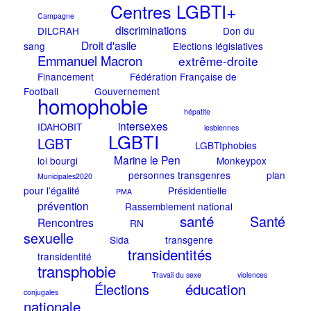
Centres LGBTI+
Campagne
discriminations
DILCRAH
Don du
Droit d'asile
sang
Elections législatives
Emmanuel Macron
extrême-droite
Financement
Fédération Française de
Football
Gouvernement
homophobie
hépatite
intersexes
IDAHOBIT
lesbiennes
LGBTI
LGBT
LGBTIphobies
Marine le Pen
loi bourgi
Monkeypox
personnes transgenres
plan
Municipales2020
pour l’égalité
Présidentielle
PMA
prévention
Rassemblement national
santé
Santé
Rencontres
RN
sexuelle
Sida
transgenre
transidentités
transidentité
transphobie
Travail du sexe
violences
éducation
Élections
conjugales
nationale