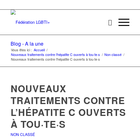
Blog - A la une
Vous êtes ici :
Accueil
/
Nouveaux traitements contre l’hépatite C ouverts à tou·te·s
/
Non classé
/
Nouveaux traitements contre l’hépatite C ouverts à tou·te·s
NOUVEAUX
TRAITEMENTS CONTRE
L’HÉPATITE C OUVERTS
À TOU·TE·S
NON CLASSÉ