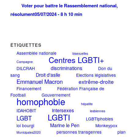
Voter pour battre le Rassemblement national,
résolument
05/07/2024 - 8 h 10 min
ÉTIQUETTES
Assemblée nationale
bisexuelles
Centres LGBTI+
Campagne
discriminations
DILCRAH
Don du
Droit d'asile
sang
Elections législatives
Emmanuel Macron
extrême-droite
Financement
Fédération Française de
Football
Gouvernement
homophobie
hépatite
intersexes
IDAHOBIT
lesbiennes
LGBTI
LGBT
LGBTIphobies
Marine le Pen
loi bourgi
Monkeypox
personnes transgenres
plan
Municipales2020