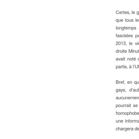
Certes, le 
que tous le
longtemps s
fascistes 
2013, le vi
droite Minu
avait noté 
partis, à l
Bref, en qu
gays, d’au
aucunement 
pourrait se
homophobes 
une informa
chargera de