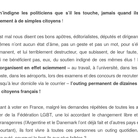
’indigne les politiciens que s’il les touche, jamais quand ils 
ement à de simples citoyens
!
est mal nous disent ces bons apôtres, éditorialistes, députés et dirigean
êmes n’ont aucun état d’âme, pas un geste et pas un mot, pour s’él
rmanent, et lui terriblement destructeur, que subissent, de leur faute
ui ne bénéficient pas, eux, du soutien indigné de ces mêmes élus !
organisent en effet sciemment –
au travail, à l’université, dans le
poste, dans les aéroports, lors des examens et des concours de recrute
squ’à leur domicile via le courrier –
l’outing permanent de dizaines 
 citoyens français !
ant à voter en France, malgré les demandes répétées de toutes les a
ier de la Fédération LGBT, une loi accordant le changement libre et
ransgenres (l’Argentine et le Danemark l’ont déjà fait et d’autres pays
 pourtant), ils font vivre à toutes ces personnes un outing quotidien.
tre outé, pourquoi le font-ils aux plus faibles ?