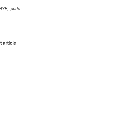
YE, porte-
 article