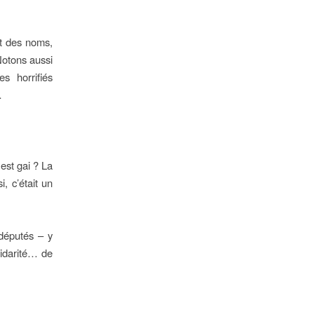
ort des noms,
Notons aussi
s horrifiés
…
est gai ? La
, c’était un
 députés – y
lidarité… de