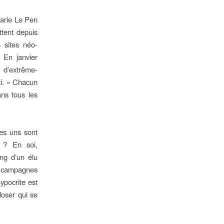
Marie Le Pen
ttent depuis
s sites néo-
 En janvier
e d’extrême-
ti. » Chacun
ans tous les
les uns sont
t ? En soi,
ing d’un élu
es campagnes
ypocrite est
loser qui se