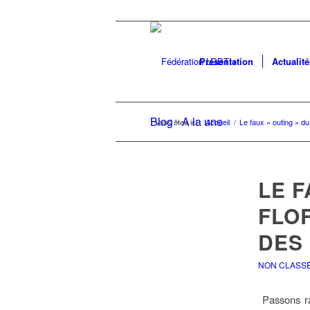
Présentation
Actualité
Blog - A la une
Vous êtes ici :
Accueil
/
Le faux « outing » du 
LE F
FLOR
DES 
NON CLASS
Passons ra