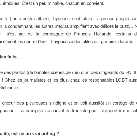
ou éthiques. C’est un peu minable, chacun en convient.
tte (toute petite) affaire, l’hypocrisie est totale : la presse people s
en la condamnant, les autres médias amplifient avec délices le buzz… 
u’il s’est agi de la compagne de François Hollande, certains de
i étaient les rieurs d’hier ! L’hypocrisie des élites est parfois sidérante
les faits…
ie des photos (de banales scènes de rue) d’un des dirigeants du FN. Il 
re ! Chez les journalistes et les élus, chez les responsables LGBT aussi
lichinelle.
e chœur des pleureuses s’indigne et on voit aussitôt un cortège de
gauche – se précipiter au chevet du frontiste pour lui apporter une so
alité, est-ce un vrai outing ?