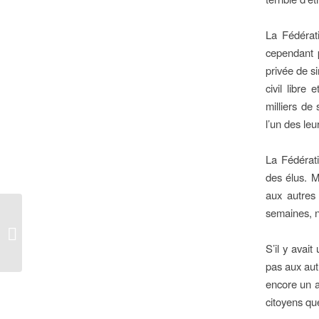
La Fédérat
cependant p
privée de s
civil libre
milliers de
l’un des leu
La Fédérati
des élus. M
aux autres
semaines, n
Le député UMP Jean Leonetti
s’engage dans une croisade anti-
GPA. . ....
S’il y avait
pas aux aut
encore un a
citoyens que