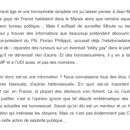
grand âge et une homophobie simpliste ont pu laisser penser à Jean-
s gays de France habitaient dans le Marais alors que certains squa
on bureau politique… Mais il suffisait de surveiller Minute ou le
pour y trouver des informations que beaucoup prétendent découvrir.
ce-président du FN, Florian Philippot, accusait déjà l’hebdomadair
te de « répandre des rumeurs sur un éventuel “lobby gay” dans le par
qu’il ne démentait rien d’autre. Et des homosexuel•le•s, il y en a d
’UMP et à l’UDI aussi, et pas des moindres…
oi donc est-ce une information ? Nous connaissons tous des élus, 
tres bisexuels, d’autres hétérosexuels. En quoi est-ce importan
car, en France, la plupart des électeurs s’en fichent. Là où l’out
 justifier, c’est si l’opinion ignore que tel député emblématique d
actuelles est homosexuel. Savoir qu’un élu est un menteur et un h
tion qui intéresse les citoyens. Mais ce n’est pas évidemment pas C
 cette action de salubrité publique…