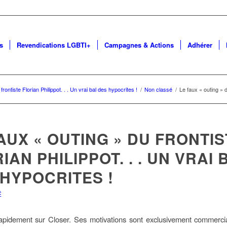
s
Revendications LGBTI+
Campagnes & Actions
Adhérer
frontiste Florian Philippot. . . Un vrai bal des hypocrites !
/
Non classé
/
Le faux « outing » du
AUX « OUTING » DU FRONTIS
IAN PHILIPPOT. . . UN VRAI 
HYPOCRITES !
É
pidement sur Closer. Ses motivations sont exclusivement commercia