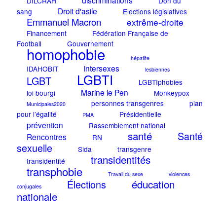
discriminations
DILCRAH
Don du
Droit d'asile
sang
Elections législatives
Emmanuel Macron
extrême-droite
Financement
Fédération Française de
Football
Gouvernement
homophobie
hépatite
intersexes
IDAHOBIT
lesbiennes
LGBTI
LGBT
LGBTIphobies
Marine le Pen
loi bourgi
Monkeypox
personnes transgenres
plan
Municipales2020
pour l’égalité
Présidentielle
PMA
prévention
Rassemblement national
santé
Santé
Rencontres
RN
sexuelle
Sida
transgenre
transidentités
transidentité
transphobie
Travail du sexe
violences
éducation
Élections
conjugales
nationale