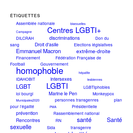
ÉTIQUETTES
Assemblée nationale
bisexuelles
Centres LGBTI+
Campagne
discriminations
DILCRAH
Don du
Droit d'asile
sang
Elections législatives
Emmanuel Macron
extrême-droite
Financement
Fédération Française de
Football
Gouvernement
homophobie
hépatite
intersexes
IDAHOBIT
lesbiennes
LGBTI
LGBT
LGBTIphobies
Marine le Pen
loi bourgi
Monkeypox
personnes transgenres
plan
Municipales2020
pour l’égalité
Présidentielle
PMA
prévention
Rassemblement national
santé
Santé
Rencontres
RN
sexuelle
Sida
transgenre