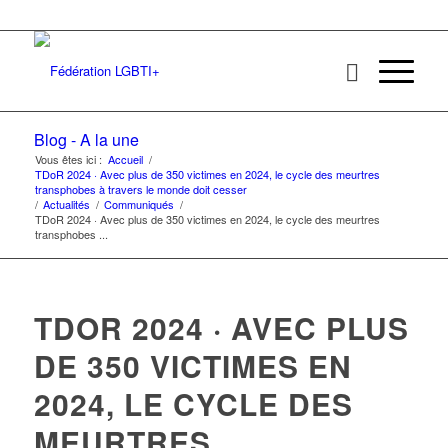
Blog - A la une
Vous êtes ici :
Accueil
/
TDoR 2024 · Avec plus de 350 victimes en 2024, le cycle des meurtres
transphobes à travers le monde doit cesser
/
Actualités
/
Communiqués
/
TDoR 2024 · Avec plus de 350 victimes en 2024, le cycle des meurtres
transphobes ...
TDOR 2024 · AVEC PLUS
DE 350 VICTIMES EN
2024, LE CYCLE DES
MEURTRES