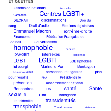
ÉTIQUETTES
Assemblée nationale
bisexuelles
Centres LGBTI+
Campagne
discriminations
DILCRAH
Don du
Droit d'asile
sang
Elections législatives
Emmanuel Macron
extrême-droite
Financement
Fédération Française de
Football
Gouvernement
homophobie
hépatite
intersexes
IDAHOBIT
lesbiennes
LGBTI
LGBT
LGBTIphobies
Marine le Pen
loi bourgi
Monkeypox
personnes transgenres
plan
Municipales2020
pour l’égalité
Présidentielle
PMA
prévention
Rassemblement national
santé
Santé
Rencontres
RN
sexuelle
Sida
transgenre
transidentités
transidentité
transphobie
Travail du sexe
violences