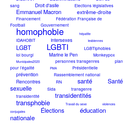
Droit d'asile
sang
Elections législatives
Emmanuel Macron
extrême-droite
Financement
Fédération Française de
Football
Gouvernement
homophobie
hépatite
intersexes
IDAHOBIT
lesbiennes
LGBTI
LGBT
LGBTIphobies
Marine le Pen
loi bourgi
Monkeypox
personnes transgenres
plan
Municipales2020
pour l’égalité
Présidentielle
PMA
prévention
Rassemblement national
santé
Santé
Rencontres
RN
sexuelle
Sida
transgenre
transidentités
transidentité
transphobie
Travail du sexe
violences
éducation
Élections
conjugales
nationale