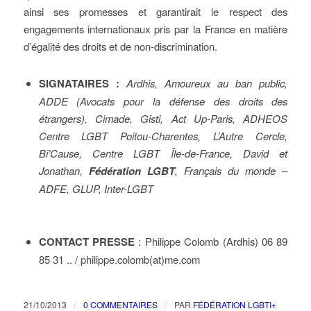
ainsi ses promesses et garantirait le respect des
engagements internationaux pris par la France en matière
d’égalité des droits et de non-discrimination.
SIGNATAIRES :
Ardhis, Amoureux au ban public,
ADDE (Avocats pour la défense des droits des
étrangers), Cimade, Gisti, Act Up-Paris, ADHEOS
Centre LGBT Poitou-Charentes, L’Autre Cercle,
Bi’Cause, Centre LGBT Île-de-France, David et
Jonathan,
Fédération LGBT
, Français du monde –
ADFE, GLUP, Inter-LGBT
CONTACT PRESSE
: Philippe Colomb (Ardhis) 06 89
85 31 .. / philippe.colomb(at)me.com
/
/
21/10/2013
0 COMMENTAIRES
PAR
FÉDÉRATION LGBTI+