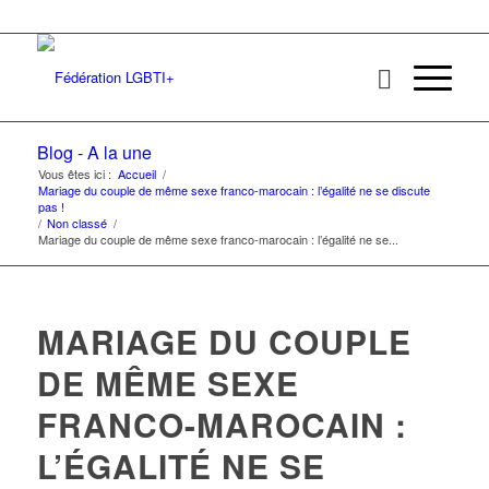
Blog - A la une
Vous êtes ici :
Accueil
/
Mariage du couple de même sexe franco-marocain : l’égalité ne se discute
pas !
/
Non classé
/
Mariage du couple de même sexe franco-marocain : l’égalité ne se...
MARIAGE DU COUPLE
DE MÊME SEXE
FRANCO-MAROCAIN :
L’ÉGALITÉ NE SE