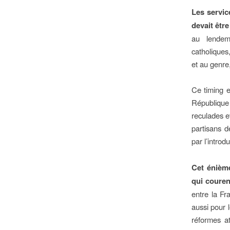
Les servic
devait êtr
au lendema
catholiques
et au genre
Ce timing e
République
reculades e
partisans d
par l’introd
Cet énième
qui couren
entre la Fr
aussi pour 
réformes at