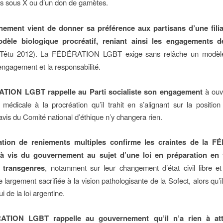
s sous X ou d’un don de gamètes.
ement vient de donner sa préférence aux partisans d’une fili
dèle biologique procréatif, reniant ainsi les engagements d
(Têtu 2012). La FÉDÉRATION LGBT exige sans relâche un modèle
’engagement et la responsabilité.
TION LGBT rappelle au Parti socialiste son engagement
à ouv
e médicale à la procréation qu’il trahit en s’alignant sur la position
L’avis du Comité national d’éthique n’y changera rien.
uation de reniements multiples confirme les craintes de la 
à vis du gouvernement au sujet d’une loi en préparation en 
 transgenres
, notamment sur leur changement d’état civil libre et 
e largement sacrifiée à la vision pathologisante de la Sofect, alors qu’i
i de la loi argentine.
TION LGBT rappelle au gouvernement qu’il n’a rien à at