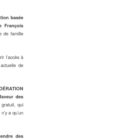
ation basée
e François
 de famille
rir l’accès à
 actuelle de
FÉDÉRATION
faveur des
gratuit, qui
l n’y a qu’un
tendre des