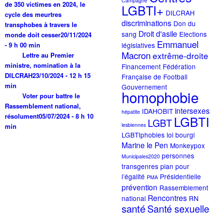
Campagne
de 350 victimes en 2024, le
LGBTI+
DILCRAH
cycle des meurtres
discriminations
Don du
transphobes à travers le
Droit d'asile
sang
Elections
monde doit cesser
20/11/2024
Emmanuel
- 9 h 00 min
législatives
Macron
extrême-droite
Lettre au Premier
ministre, nomination à la
Financement
Fédération
DILCRAH
23/10/2024 - 12 h 15
Française de Football
min
Gouvernement
homophobie
Voter pour battre le
Rassemblement national,
intersexes
IDAHOBIT
hépatite
résolument
05/07/2024 - 8 h 10
LGBTI
LGBT
lesbiennes
min
LGBTIphobies
loi bourgi
Marine le Pen
Monkeypox
personnes
Municipales2020
transgenres
plan pour
l’égalité
Présidentielle
PMA
prévention
Rassemblement
Rencontres
national
RN
santé
Santé sexuelle