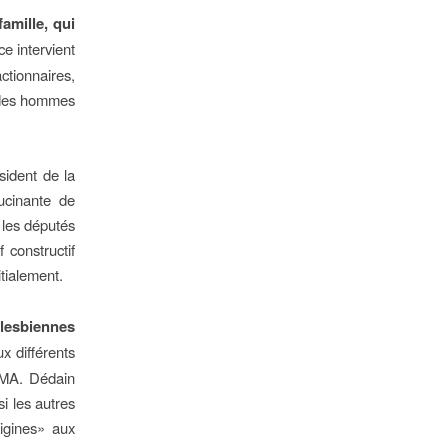
amille, qui
e intervient
tionnaires,
t des hommes
sident de la
ucinante de
 les députés
 constructif
itialement.
 lesbiennes
x différents
 PMA. Dédain
i les autres
rigines» aux