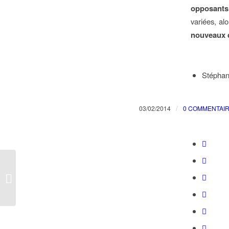
opposants
variées, al
nouveaux d
Stéphan
/
03/02/2014
0 COMMENTAI
Homophobie, lesbophobie, sexisme,
transphobie, handiphobie : délai de
prescription...