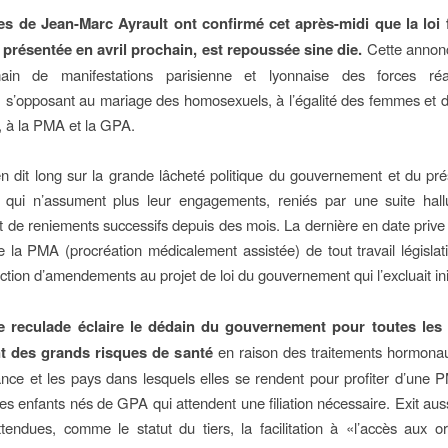
es de Jean-Marc Ayrault ont confirmé cet après-midi que la loi f
e présentée en avril prochain, est repoussée sine die.
Cette annonc
in de manifestations parisienne et lyonnaise des forces réac
, s’opposant au mariage des homosexuels, à l’égalité des femmes e
, à la PMA et la GPA.
n dit long sur la grande lâcheté politique du gouvernement et du pré
 qui n’assument plus leur engagements, reniés par une suite hall
t de reniements successifs depuis des mois. La dernière en date prive
e la PMA (procréation médicalement assistée) de tout travail législatif
uction d’amendements au projet de loi du gouvernement qui l’excluait in
 reculade éclaire le dédain du gouvernement pour toutes les
t des grands risques de santé
en raison des traitements hormonau
ance et les pays dans lesquels elles se rendent pour profiter d’une
les enfants nés de GPA qui attendent une filiation nécessaire. Exit auss
tendues, comme le statut du tiers, la facilitation à «l’accès aux o