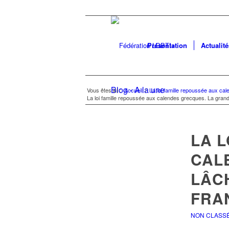
Présentation
Actualité
Blog - A la une
Vous êtes ici :
Accueil
/
La loi famille repoussée aux c
La loi famille repoussée aux calendes grecques. La grand
LA L
CAL
LÂC
FRA
NON CLASS