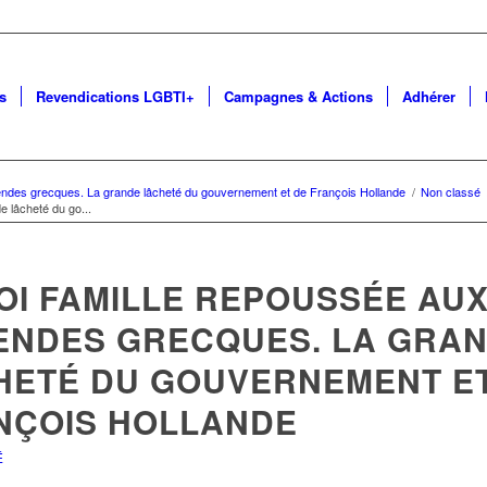
s
Revendications LGBTI+
Campagnes & Actions
Adhérer
alendes grecques. La grande lâcheté du gouvernement et de François Hollande
/
Non classé
e lâcheté du go...
OI FAMILLE REPOUSSÉE AU
ENDES GRECQUES. LA GRA
HETÉ DU GOUVERNEMENT E
NÇOIS HOLLANDE
É