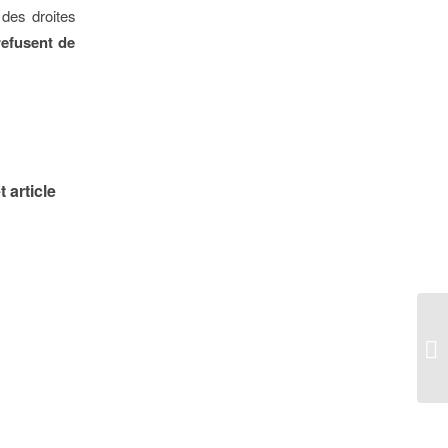
 des droites
 refusent de
 article
Lo
fu