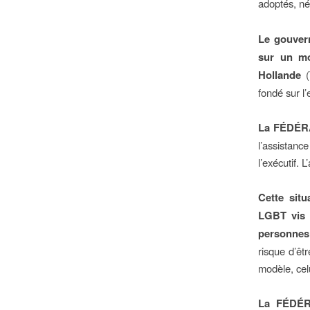
adoptés, né
Le gouvern
sur un mo
Hollande
fondé sur l
La FÉDÉRA
l’assistanc
l’exécutif. 
Cette sit
LGBT vis 
personnes
risque d’êtr
modèle, celu
La FÉDÉRA