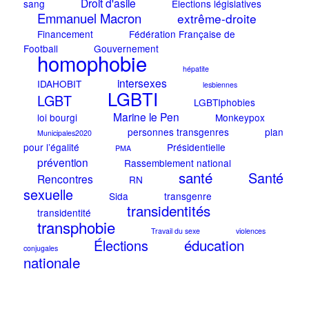
Droit d'asile
sang
Elections législatives
Emmanuel Macron
extrême-droite
Financement
Fédération Française de
Football
Gouvernement
homophobie
hépatite
intersexes
IDAHOBIT
lesbiennes
LGBTI
LGBT
LGBTIphobies
Marine le Pen
loi bourgi
Monkeypox
personnes transgenres
plan
Municipales2020
pour l’égalité
Présidentielle
PMA
prévention
Rassemblement national
santé
Santé
Rencontres
RN
sexuelle
Sida
transgenre
transidentités
transidentité
transphobie
Travail du sexe
violences
éducation
Élections
conjugales
nationale