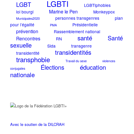
LGBTI
LGBT
LGBTIphobies
Marine le Pen
loi bourgi
Monkeypox
personnes transgenres
plan
Municipales2020
pour l’égalité
Présidentielle
PMA
prévention
Rassemblement national
santé
Santé
Rencontres
RN
sexuelle
Sida
transgenre
transidentités
transidentité
transphobie
Travail du sexe
violences
éducation
Élections
conjugales
nationale
Avec le soutien de la DILCRAH