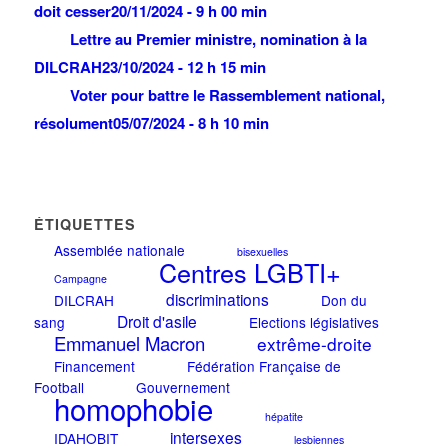
doit cesser
20/11/2024 - 9 h 00 min
Lettre au Premier ministre, nomination à la
DILCRAH
23/10/2024 - 12 h 15 min
Voter pour battre le Rassemblement national,
résolument
05/07/2024 - 8 h 10 min
ÉTIQUETTES
Assemblée nationale
bisexuelles
Centres LGBTI+
Campagne
discriminations
DILCRAH
Don du
Droit d'asile
sang
Elections législatives
Emmanuel Macron
extrême-droite
Financement
Fédération Française de
Football
Gouvernement
homophobie
hépatite
intersexes
IDAHOBIT
lesbiennes